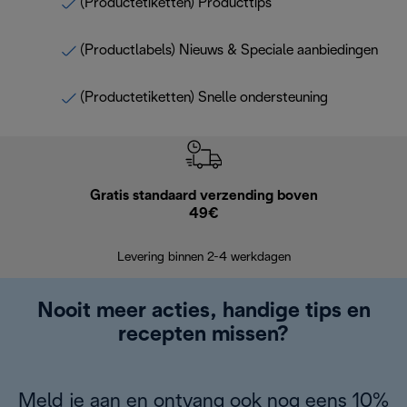
(Productetiketten) Producttips
(Productlabels) Nieuws & Speciale aanbiedingen
(Productetiketten) Snelle ondersteuning
Gratis standaard verzending boven
Grat
49€
Retourzend
Levering binnen 2-4 werkdagen
Nooit meer acties, handige tips en
recepten missen?
Meld je aan en ontvang ook nog eens 10%