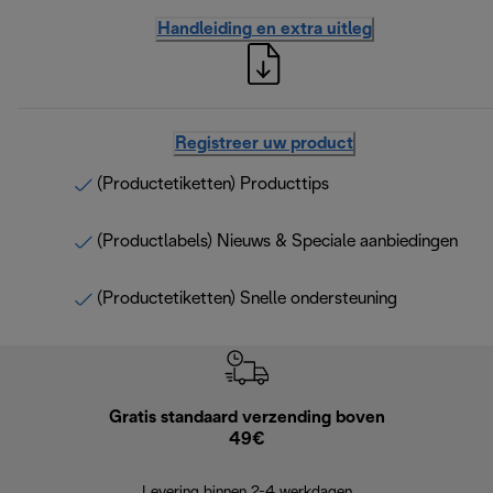
Handleiding en extra uitleg
Registreer uw product
(Productetiketten) Producttips
(Productlabels) Nieuws & Speciale aanbiedingen
(Productetiketten) Snelle ondersteuning
Gratis standaard verzending boven
Grat
49€
Retourzend
Levering binnen 2-4 werkdagen