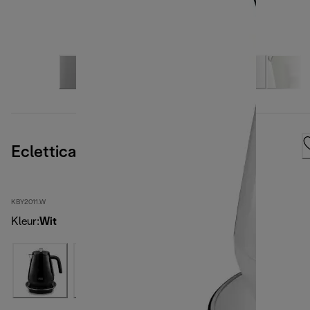
Eclettica SpecialTea
KBY2011.W
Kleur
:
Wit