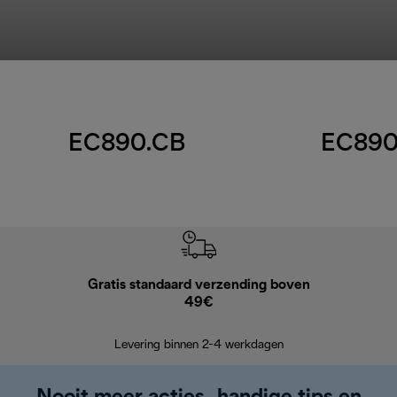
EC890.CB
EC890
Gratis standaard verzending boven
Grat
49€
Retourzend
Levering binnen 2-4 werkdagen