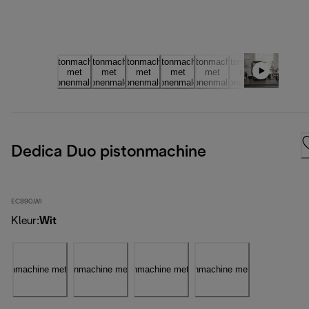
Dedica Duo pistonmachine
EC890.WI
Kleur
:
Wit