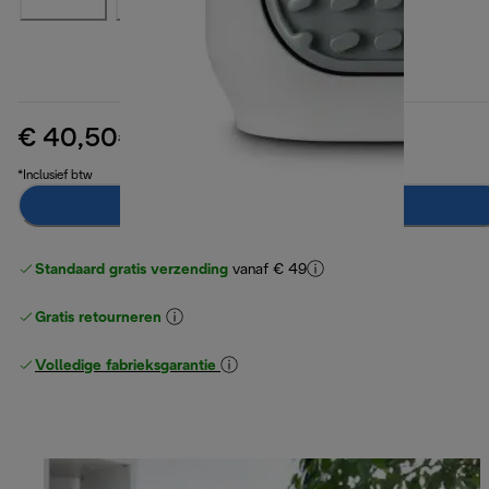
€ 40,50
originele prijs € 58,90
€ 58,90
(-31%)
*Inclusief btw
Breng mij op de hoogte
Standaard gratis verzending
vanaf € 49
Gratis retourneren
Volledige fabrieksgarantie