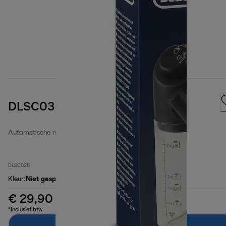
DLSC035
Automatische melkkannen
DLSC035
Kleur
:
Niet gespecificeerd
€ 29,90
*Inclusief btw
In winkelwagen