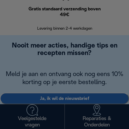
Gratis standaard verzending boven
Grat
49€
Retourzend
Levering binnen 2-4 werkdagen
Nooit meer acties, handige tips en
recepten missen?
Meld je aan en ontvang ook nog eens 10%
korting op je eerste bestelling.
Ja, ik wil de nieuwsbrief
Veelgestelde
Reparaties &
vragen
Onderdelen