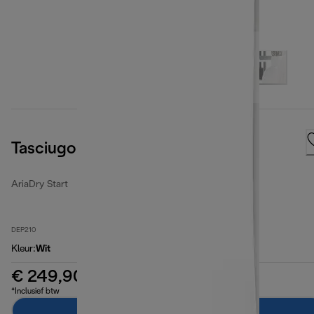
Tasciugo AriaDry Start
AriaDry Start
DEP210
Kleur
:
Wit
€ 249,90
*Inclusief btw
In winkelwagen