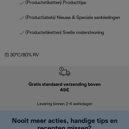
(Productetiketten) Producttips
(Productlabels) Nieuws & Speciale aanbiedingen
(Productetiketten) Snelle ondersteuning
(1) 30°C/80% RV
Gratis standaard verzending boven
Grat
49€
Retourzend
Levering binnen 2-4 werkdagen
Nooit meer acties, handige tips en
recepten missen?