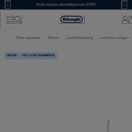
Skip
Gratis express verzending boven 500€
to
Content
Accessibility
Statement
Meer apparaten
Klimaat
Luchtbehandeling
Luchtontvochtigers
NIEUW
-15% CODE SUMMER26