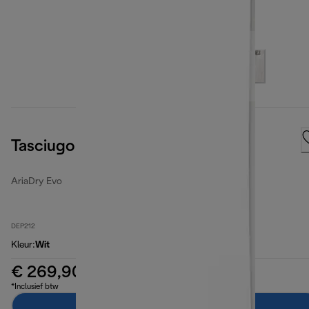
Tasciugo AriadDry Evo
AriaDry Evo
DEP212
Kleur
:
Wit
€ 269,90
*Inclusief btw
In winkelwagen