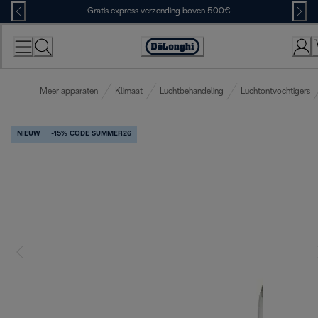
Skip
Gratis express verzending boven 500€
to
Content
Accessibility
Statement
Meer apparaten
Klimaat
Luchtbehandeling
Luchtontvochtigers
NIEUW
-15% CODE SUMMER26