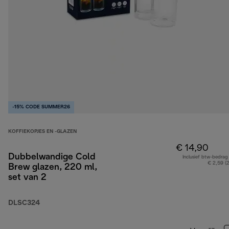
-15% CODE SUMMER26
KOFFIEKOPJES EN -GLAZEN
€ 14,90
Dubbelwandige Cold
Inclusief btw-bedrag
€ 2,59 (
Brew glazen, 220 ml,
set van 2
DLSC324