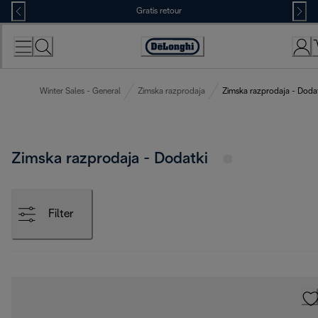
Skip
Gratis retour
to
Content
Accessibility
Statement
Winter Sales - General
Zimska razprodaja
Zimska razprodaja - Doda
Zimska razprodaja - Dodatki
Filter