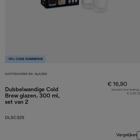
-15% CODE SUMMER26
KOFFIEKOPJES EN -GLAZEN
€ 16,90
Dubbelwandige Cold
Inclusief btw-bedrag
€ 2,93 (
Brew glazen, 300 ml,
set van 2
DLSC325
Vergelijken