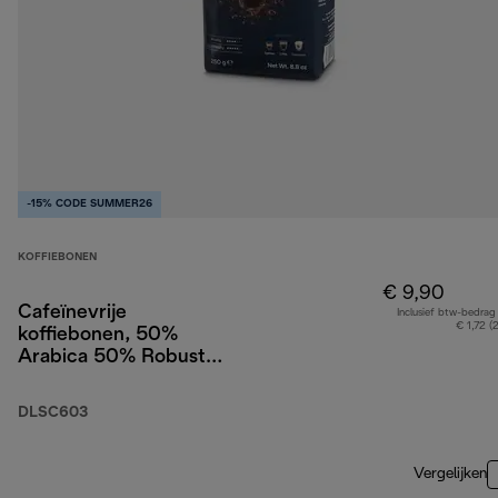
-15% CODE SUMMER26
KOFFIEBONEN
€ 9,90
Cafeïnevrije
Inclusief btw-bedrag
€ 1,72 (
koffiebonen, 50%
Arabica 50% Robusta,
250g
DLSC603
Vergelijken