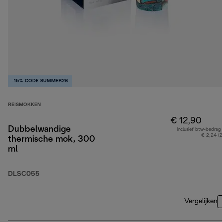
-15% CODE SUMMER26
REISMOKKEN
€ 12,90
Dubbelwandige
Inclusief btw-bedrag
€ 2,24 (
thermische mok, 300
ml
DLSC055
Vergelijken