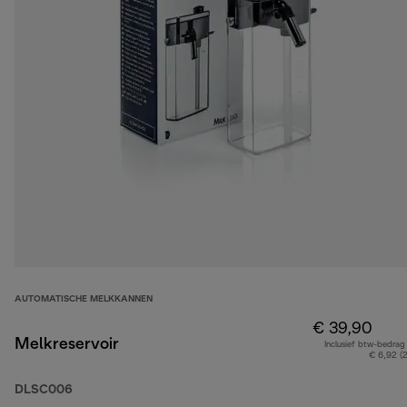
AUTOMATISCHE MELKKANNEN
€ 39,90
Melkreservoir
Inclusief btw-bedrag
€ 6,92 (
DLSC006