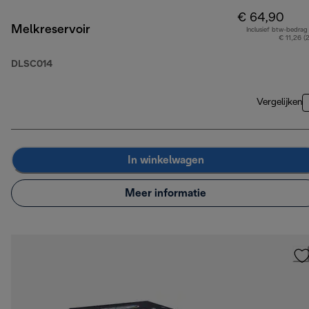
€ 64,90
Melkreservoir
Inclusief btw-bedrag
€ 11,26 (
DLSC014
Vergelijken
In winkelwagen
Meer informatie