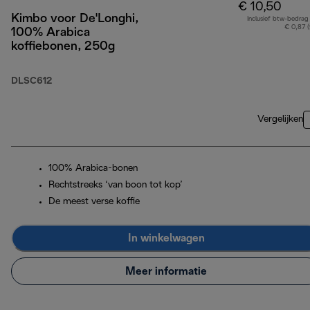
€ 10,50
Kimbo voor De'Longhi,
Inclusief btw-bedrag
€ 0,87 
100% Arabica
koffiebonen, 250g
DLSC612
Vergelijken
100% Arabica-bonen
Rechtstreeks ‘van boon tot kop’
De meest verse koffie
In winkelwagen
Meer informatie