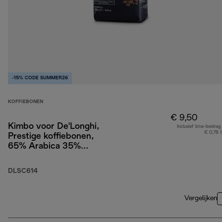
-15% CODE SUMMER26
KOFFIEBONEN
€ 9,50
Kimbo voor De'Longhi,
Inclusief btw-bedrag
€ 0,78 
Prestige koffiebonen,
65% Arabica 35%
Robusta, 250g
DLSC614
Vergelijken