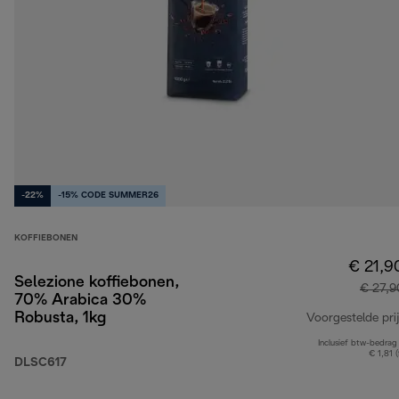
-22%
-15% CODE SUMMER26
KOFFIEBONEN
€ 21,9
Selezione koffiebonen,
€ 27,9
70% Arabica 30%
Robusta, 1kg
Voorgestelde prij
Inclusief btw-bedrag
€ 1,81 
DLSC617