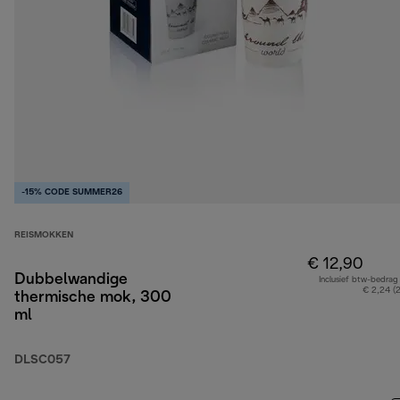
-15% CODE SUMMER26
REISMOKKEN
€ 12,90
Dubbelwandige
Inclusief btw-bedrag
€ 2,24 (
thermische mok, 300
ml
DLSC057