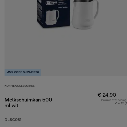
-15% CODE SUMMER26
KOFFIEACCESSOIRES
€ 24,90
Melkschuimkan 500
Inclusief btw-bedrag
€ 4,32 (
ml wit
DLSC081