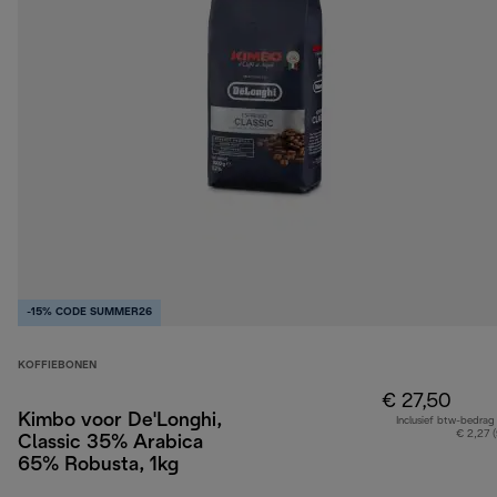
-15% CODE SUMMER26
KOFFIEBONEN
€ 27,50
Kimbo voor De'Longhi,
Inclusief btw-bedrag
€ 2,27 
Classic 35% Arabica
65% Robusta, 1kg