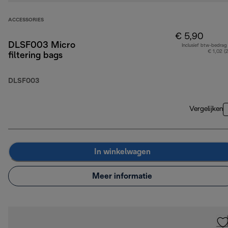
ACCESSORIES
€ 5,90
DLSF003 Micro
Inclusief btw-bedrag
€ 1,02 (
filtering bags
DLSF003
Vergelijken
In winkelwagen
Meer informatie