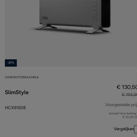
-21%
CONVECTORKACHELS
€ 130,5
SlimStyle
€ 164,9
Voorgestelde prij
HCX9120E
Inclusief btw-bedrag
€ 22,65 (
Vergelijken