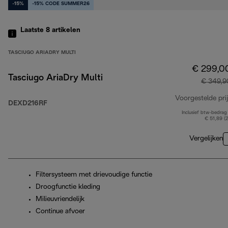
-15%
-15% CODE SUMMER26
Laatste 8
artikelen
TASCIUGO ARIADRY MULTI
€ 299,0
Tasciugo AriaDry Multi
€ 349,9
Voorgestelde prij
DEXD216RF
Inclusief btw-bedrag
€ 51,89 (
Vergelijken
Filtersysteem met drievoudige functie
Droogfunctie kleding
Milieuvriendelijk
Continue afvoer