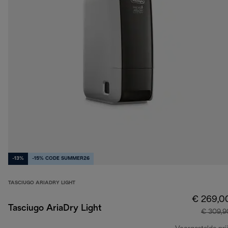
-13%
-15% CODE SUMMER26
TASCIUGO ARIADRY LIGHT
€ 269,0
Tasciugo AriaDry Light
€ 309,9