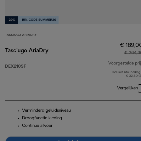
-29%
-15% CODE SUMMER26
TASCIUGO ARIADRY
€ 189,0
Tasciugo AriaDry
€ 264,9
Voorgestelde prij
DEX210SF
Inclusief btw-bedrag
€ 32,80 (
Vergelijken
Verminderd geluidsniveau
Droogfunctie kleding
Continue afvoer