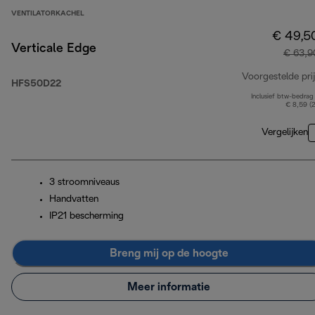
VENTILATORKACHEL
€ 49,5
Verticale Edge
€ 63,9
Voorgestelde prij
HFS50D22
Inclusief btw-bedrag
€ 8,59 (
Vergelijken
3 stroomniveaus
Handvatten
IP21 bescherming
Breng mij op de hoogte
Meer informatie