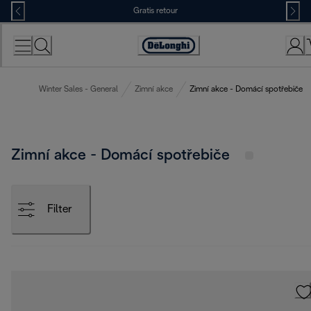
Skip
Gratis retour
to
Content
Accessibility
Statement
Winter Sales - General
Zimní akce
Zimní akce - Domácí spotřebiče
Zimní akce - Domácí spotřebiče
Filter