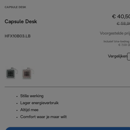
CAPSULE DESK
€ 40,5
Capsule Desk
€ 58,9
Voorgestelde prij
HFX10B03.LB
Inclusief btw-bedrag
€ 7,03 (
Vergelijken
Stille werking
Lager energieverbruik
Altijd mee
Comfort waar je maar wilt