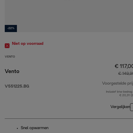
-22%
Niet op voorraad
VENTO
€ 117,0
Vento
€ 149,9
Voorgestelde prij
V551225.BG
Inclusief btw-bedrag
€ 20,31 (
Vergelijken
Snel opwarmen