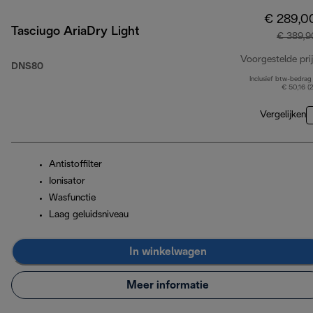
€ 289,0
Tasciugo AriaDry Light
€ 389,9
Voorgestelde prij
DNS80
Inclusief btw-bedrag
€ 50,16 (
Vergelijken
Antistoffilter
Ionisator
Wasfunctie
Laag geluidsniveau
In winkelwagen
Meer informatie