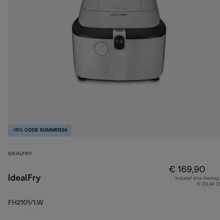
-15% CODE SUMMER26
IDEALFRY
€ 169,90
IdealFry
Inclusief btw-bedrag
€ 29,49 (
FH2101/1.W