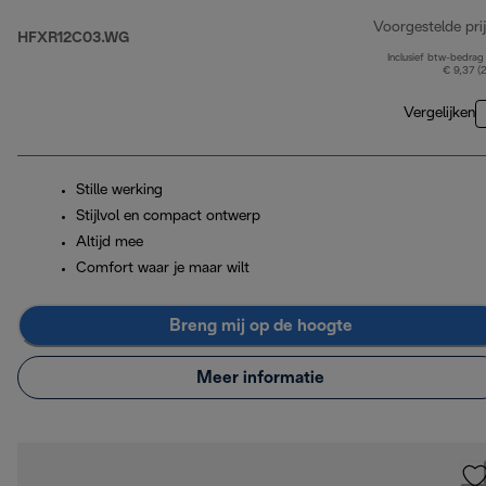
Voorgestelde prij
HFXR12C03.WG
Inclusief btw-bedrag
€ 9,37 (
Vergelijken
Stille werking
Stijlvol en compact ontwerp
Altijd mee
Comfort waar je maar wilt
Breng mij op de hoogte
Meer informatie