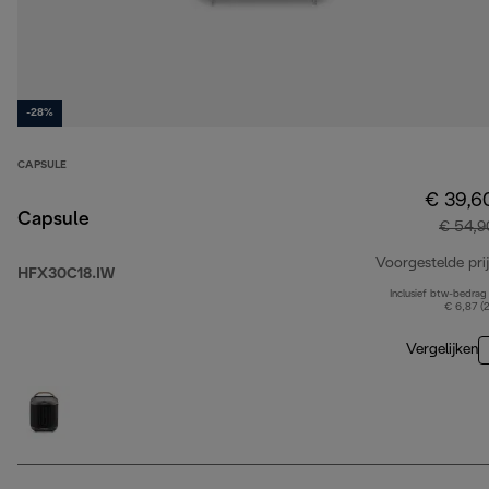
-28%
CAPSULE
€ 39,6
Capsule
€ 54,9
Voorgestelde prij
HFX30C18.IW
Inclusief btw-bedrag
€ 6,87 (
Vergelijken