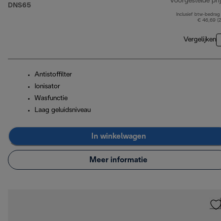
Voorgestelde prij
DNS65
Inclusief btw-bedrag
€ 46,69 (
Vergelijken
Antistoffilter
Ionisator
Wasfunctie
Laag geluidsniveau
In winkelwagen
Meer informatie