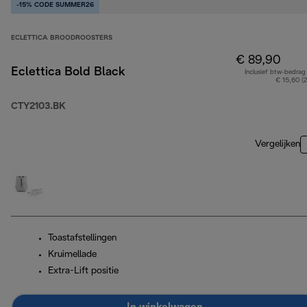
-15% CODE SUMMER26
ECLETTICA BROODROOSTERS
€ 89,90
Eclettica Bold Black
Inclusief btw-bedrag
€ 15,60 (
CTY2103.BK
Vergelijken
Toastafstellingen
Kruimellade
Extra-Lift positie