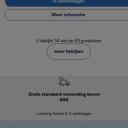
In winkelwagen
Meer informatie
U bekijkt 14 van de 43 producten
meer bekijken
Gratis standaard verzending boven
Grat
49€
Retourzend
Levering binnen 2-4 werkdagen