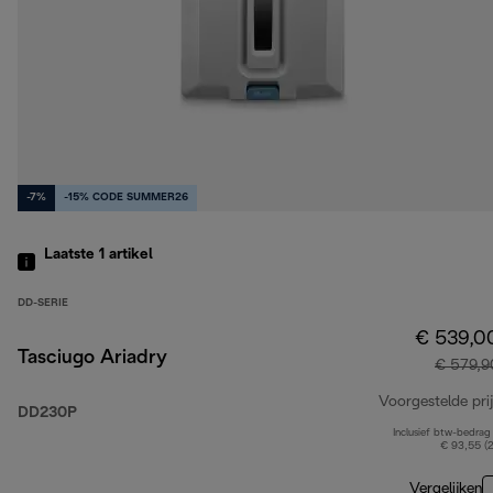
-7%
-15% CODE SUMMER26
Laatste 1
artikel
DD-SERIE
€ 539,0
Tasciugo Ariadry
€ 579,9
Voorgestelde prij
DD230P
Inclusief btw-bedrag
€ 93,55 (
Vergelijken