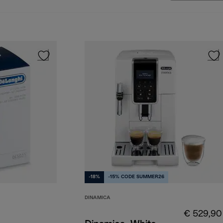
-18%
-15% CODE SUMMER26
DINAMICA
€ 529,90