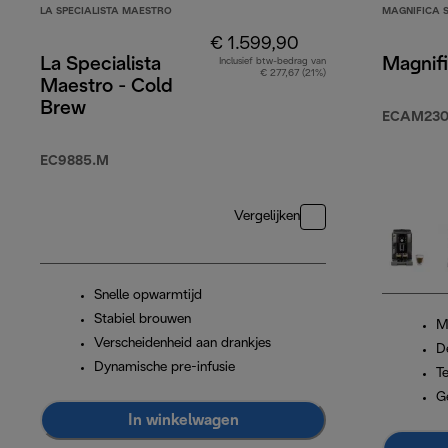
LA SPECIALISTA MAESTRO
MAGNIFICA 
€ 1.599,90
La Specialista
Magnif
Inclusief btw-bedrag van
€ 277,67 (21%)
Maestro - Cold
Brew
ECAM230.
EC9885.M
Vergelijken
Snelle opwarmtijd
Stabiel brouwen
M
Verscheidenheid aan drankjes
D
Dynamische pre-infusie
T
G
In winkelwagen