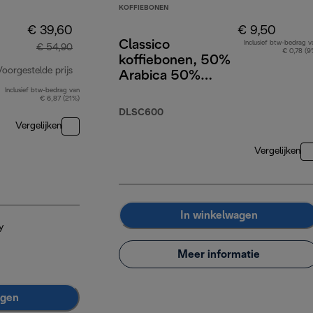
KOFFIEBONEN
€ 39,60
€ 9,50
Classico
Inclusief btw-bedrag v
€ 54,90
€ 0,78 (9
koffiebonen, 50%
Voorgestelde prijs
Arabica 50%
Robusta, 250g
Inclusief btw-bedrag van
originele prijs € 54,90
€ 6,87 (21%)
DLSC600
Vergelijken
Vergelijken
In winkelwagen
y
Meer informatie
agen