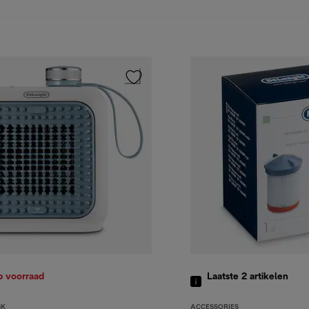
p voorraad
Laatste 2
artikelen
SK
ACCESSORIES