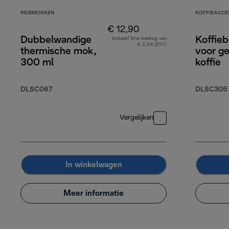
REISMOKKEN
KOFFIEACCE
€ 12,90
Dubbelwandige
Koffie
Inclusief btw-bedrag van
€ 2,24 (21%)
thermische mok,
voor g
300 ml
koffie
DLSC067
DLSC305
Vergelijken
In winkelwagen
Meer informatie