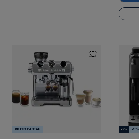
GRATIS CADEAU
-5%
-15