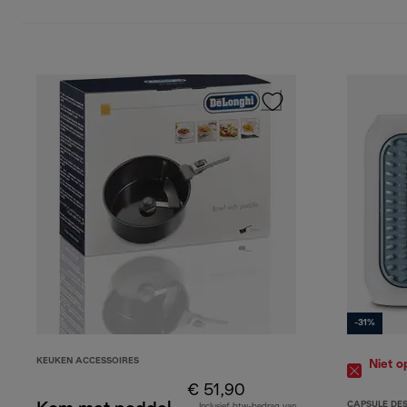
-31%
KEUKEN ACCESSOIRES
Niet o
€ 51,90
CAPSULE DE
Inclusief btw-bedrag van