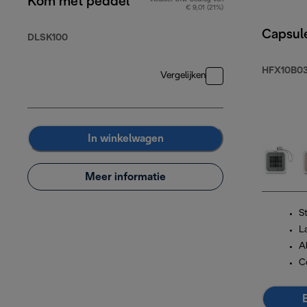
Kom met peddel
€ 9,01 (21%)
Capsul
DLSK100
HFX10B03
Vergelijken
In winkelwagen
Meer informatie
St
L
A
C