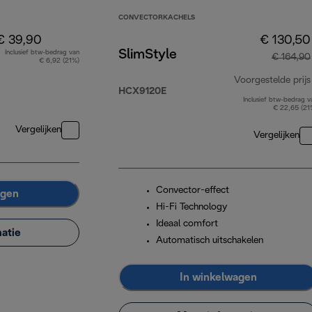
CONVECTORKACHELS
€ 39,90
€ 130,50
SlimStyle
Inclusief btw-bedrag van
€ 164,90
€ 6,92 (21%)
Voorgestelde prijs
HCX9120E
Inclusief btw-bedrag v
€ 22,65 (21
Vergelijken
Vergelijken
Convector-effect
agen
Hi-Fi Technology
Ideaal comfort
atie
Automatisch uitschakelen
In winkelwagen