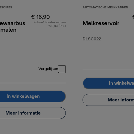
SSOIRES
AUTOMATISCHE MELKKANNEN
€ 16,90
bewaarbus
Melkreservoir
Inclusief btw-bedrag van
€ 2,93 (21%)
emalen
DLSC022
Vergelijken
In winkelw
In winkelwagen
Meer inform
Meer informatie