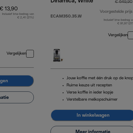
Dinamica, White
€ 649,90
€ 13,90
Voorgestelde prijs
Inclusief btw-bedrag van
ECAM350.35.W
€ 2,41 (21%)
Inclusief btw-bedrag v
€ 91,97 (21
Vergelijken
Vergelijken
Jouw koffie met één druk op de kno
agen
Ruime keuze uit recepten
Verse koffie in ieder kopje
atie
Verstelbare melkopschuimer
In winkelwagen
Meer informatie