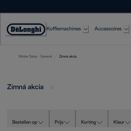
Skip
to
Content
Koffiemachines
Accessoires
Accessibility
Statement
Winter Sales - General
Zimná akcia
Zimná akcia
Bestellen op
Prijs
Korting
Kleur