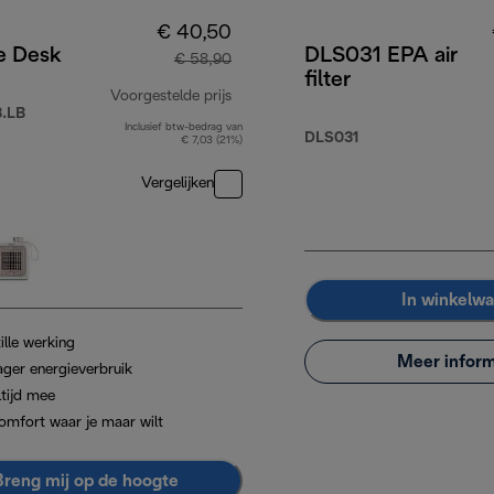
€ 40,50
e Desk
DLS031 EPA air
€ 58,90
filter
Voorgestelde prijs
.LB
Inclusief btw-bedrag van
originele prijs € 58,90
DLS031
€ 7,03 (21%)
Vergelijken
In winkelw
ille werking
Meer inform
ager energieverbruik
ltijd mee
omfort waar je maar wilt
Breng mij op de hoogte