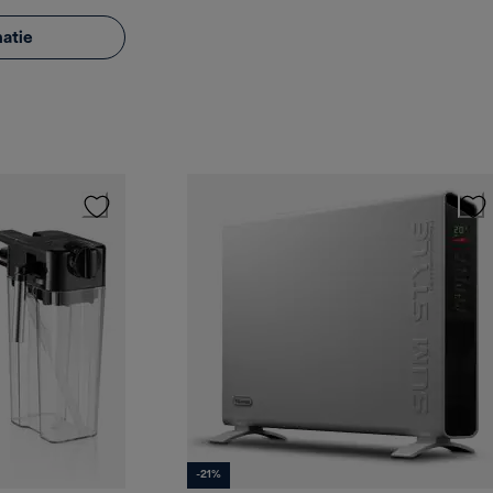
atie
-21%