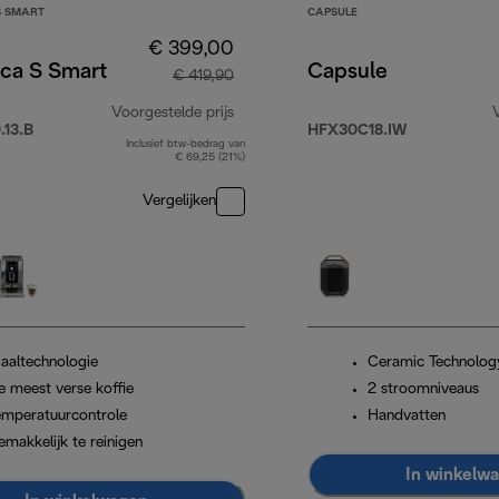
S SMART
CAPSULE
€ 399,00
ica S Smart
Capsule
€ 419,90
Voorgestelde prijs
13.B
HFX30C18.IW
Inclusief btw-bedrag van
originele prijs € 419,90
€ 69,25 (21%)
Vergelijken
aaltechnologie
Ceramic Technolog
e meest verse koffie
2 stroomniveaus
emperatuurcontrole
Handvatten
emakkelijk te reinigen
In winkelw