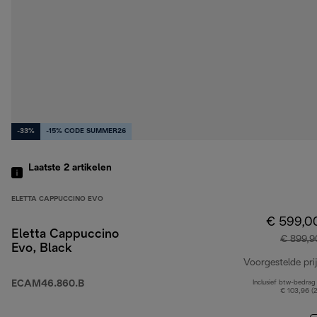
-33%
-15% CODE SUMMER26
Laatste 2
artikelen
ELETTA CAPPUCCINO EVO
€ 599,0
Eletta Cappuccino
€ 899,9
Evo, Black
Voorgestelde prij
ECAM46.860.B
Inclusief btw-bedrag
€ 103,96 (