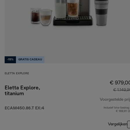
-15%
GRATIS CADEAU
ELETTA EXPLORE
€ 979,0
Eletta Explore,
€ 1.149,9
titanium
Voorgestelde prij
ECAM450.86.T EX:4
Inclusief btw-bedrag
€ 169,91 (
Vergelijken