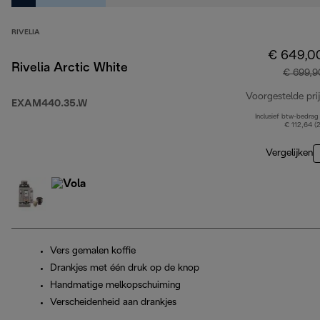
RIVELIA
€ 649,0
Rivelia Arctic White
€ 699,9
Voorgestelde prij
EXAM440.35.W
Inclusief btw-bedrag
€ 112,64 (
Vergelijken
Vers gemalen koffie
Drankjes met één druk op de knop
Handmatige melkopschuiming
Verscheidenheid aan drankjes