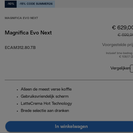
-10%
-15% CODE SUMMER26
MAGNIFICA EVO NEXT
€ 629,0
Magnifica Evo Next
€ 699,9
Voorgestelde prij
ECAM312.80.TB
Inclusief btw-bedrag
€ 109,17 (
Vergelijken
Alleen de meest verse koffie
Gebruiksvriendelijk scherm
LatteCrema Hot Technology
Brede selectie aan dranken
In winkelwagen