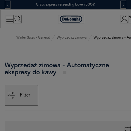
Skip
Gratis express verzending boven 500€
to
Content
Accessibility
Statement
Winter Sales - General
Wyprzedaż zimowa
Wyprzedaż zimowa - Au
Wyprzedaż zimowa - Automatyczne
ekspresy do kawy
Filter