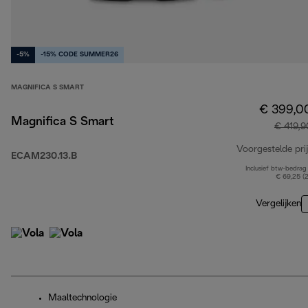
-5%
-15% CODE SUMMER26
MAGNIFICA S SMART
€ 399,0
Magnifica S Smart
€ 419,9
Voorgestelde prij
ECAM230.13.B
Inclusief btw-bedrag
€ 69,25 (
Vergelijken
Maaltechnologie