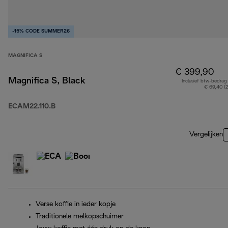
-15% CODE SUMMER26
MAGNIFICA S
€ 399,90
Magnifica S, Black
Inclusief btw-bedrag
€ 69,40 (
ECAM22.110.B
Vergelijken
Verse koffie in ieder kopje
Traditionele melkopschuimer