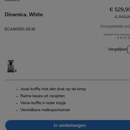
DINAMICA
€ 529,9
Dinamica, White
€ 649,9
Voorgestelde prij
ECAM350.35.W
Inclusief btw-bedrag
€ 91,97 (
Vergelijken
Jouw koffie met één druk op de knop
Ruime keuze uit recepten
Verse koffie in ieder kopje
Verstelbare melkopschuimer
In winkelwagen