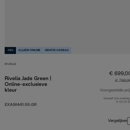
-13%
ALLEEN ONLINE
GRATIS CADEAU
RIVELIA
€ 699,0
Rivelia Jade Green |
€ 799,9
Online-exclusieve
kleur
Voorgestelde prij
Inclusief btw-bedrag
€ 121,31 (
EXAM441.55.GR
Vergelijken