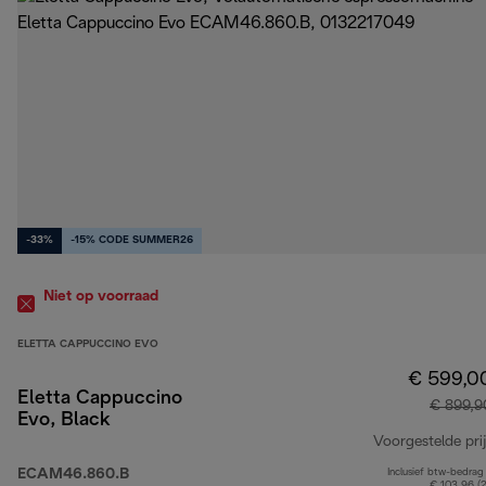
-33%
-15% CODE SUMMER26
Niet op voorraad
ELETTA CAPPUCCINO EVO
€ 599,0
Eletta Cappuccino
€ 899,9
Evo, Black
Voorgestelde prij
ECAM46.860.B
Inclusief btw-bedrag
€ 103,96 (