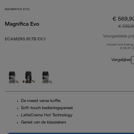
MAGNIFICA EVO
€ 569,9
Magnifica Evo
€ 589,9
Voorgestelde prij
ECAM290.81.TB EX:1
Inclusief btw-bedrag
€ 98,91 (
Vergelijken
De meest verse koffie
Soft-touch bedieningspaneel
LatteCrema Hot Technology
Geniet van de klassiekers