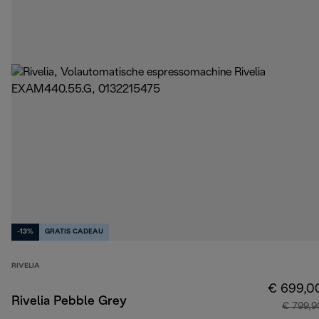
-13%
GRATIS CADEAU
RIVELIA
€ 699,0
Rivelia Pebble Grey
€ 799,9