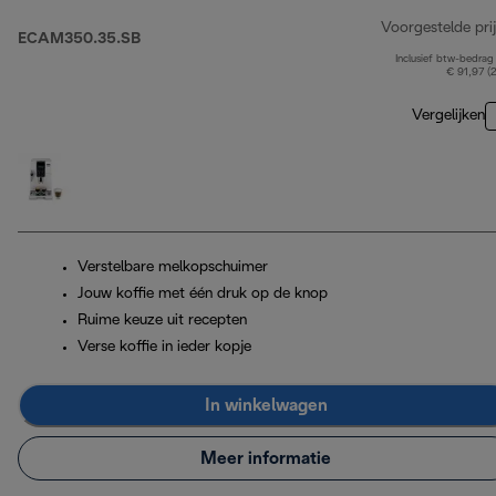
Voorgestelde prij
ECAM350.35.SB
Inclusief btw-bedrag
€ 91,97 (
Vergelijken
Verstelbare melkopschuimer
Jouw koffie met één druk op de knop
Ruime keuze uit recepten
Verse koffie in ieder kopje
In winkelwagen
Meer informatie