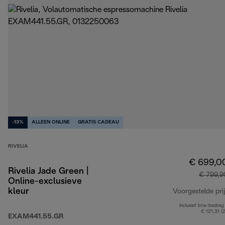
-13%
ALLEEN ONLINE
GRATIS CADEAU
RIVELIA
€ 699,0
Rivelia Jade Green |
€ 799,9
Online-exclusieve
kleur
Voorgestelde prij
Inclusief btw-bedrag
€ 121,31 (
EXAM441.55.GR