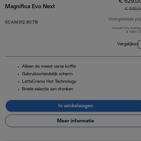
€ 629,0
Magnifica Evo Next
€ 699,9
Voorgestelde prij
ECAM312.80.TB
Inclusief btw-bedrag
€ 109,17 (
Vergelijken
Alleen de meest verse koffie
Gebruiksvriendelijk scherm
LatteCrema Hot Technology
Brede selectie aan dranken
In winkelwagen
Meer informatie