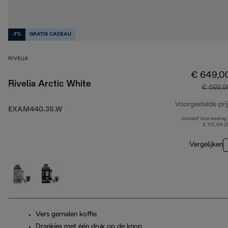
-7%
GRATIS CADEAU
RIVELIA
€ 649,0
Rivelia Arctic White
€ 699,9
Voorgestelde prij
EXAM440.35.W
Inclusief btw-bedrag
€ 112,64 (
Vergelijken
Vers gemalen koffie
Drankjes met één druk op de knop