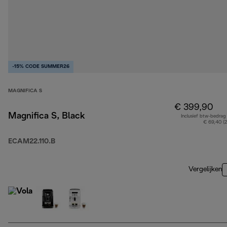
-15% CODE SUMMER26
MAGNIFICA S
€ 399,90
Magnifica S, Black
Inclusief btw-bedrag
€ 69,40 (
ECAM22.110.B
Vergelijken