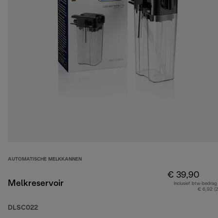
AUTOMATISCHE MELKKANNEN
€ 39,90
Melkreservoir
Inclusief btw-bedrag
€ 6,92 (
DLSC022