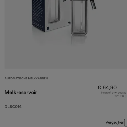
AUTOMATISCHE MELKKANNEN
€ 64,90
Melkreservoir
Inclusief btw-bedrag
€ 11,26 (
DLSC014
Vergelijken