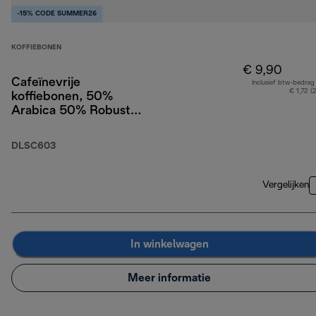
-15% CODE SUMMER26
KOFFIEBONEN
€ 9,90
Cafeïnevrije
Inclusief btw-bedrag
€ 1,72 (
koffiebonen, 50%
Arabica 50% Robusta,
250g
DLSC603
Vergelijken
In winkelwagen
Meer informatie