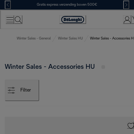
Skip
Gratis express verzending boven 500€
to
Content
Accessibility
Statement
Winter Sales - General
Winter Sales HU
Winter Sales - Accessories 
Winter Sales - Accessories HU
Filter