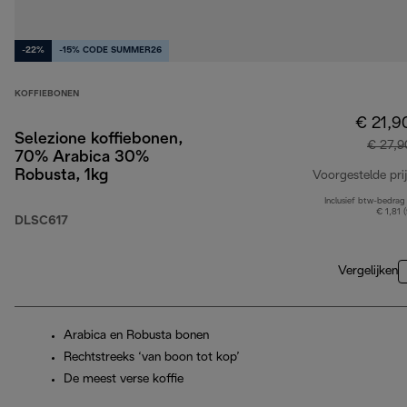
-22%
-15% CODE SUMMER26
KOFFIEBONEN
€ 21,9
Selezione koffiebonen,
€ 27,9
70% Arabica 30%
Robusta, 1kg
Voorgestelde prij
Inclusief btw-bedrag
€ 1,81 
DLSC617
Vergelijken
Arabica en Robusta bonen
Rechtstreeks ‘van boon tot kop’
De meest verse koffie