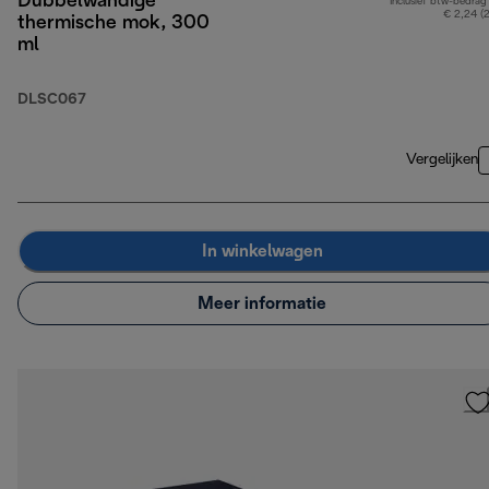
Dubbelwandige
Inclusief btw-bedrag
€ 2,24 (
thermische mok, 300
ml
DLSC067
Vergelijken
In winkelwagen
Meer informatie