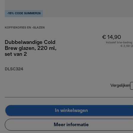
-15% CODE SUMMER26
KOFFIEKOPJES EN -GLAZEN
€ 14,90
Dubbelwandige Cold
Inclusief btw-bedrag
€ 2,59 (
Brew glazen, 220 ml,
set van 2
DLSC324
Vergelijken
In winkelwagen
Meer informatie