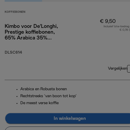
KOFFIEBONEN
€ 9,50
Kimbo voor De'Longhi,
Inclusief btw-bedrag
€ 0,78 
Prestige koffiebonen,
65% Arabica 35%
Robusta, 250g
DLSC614
Vergelijken
Arabica en Robusta bonen
Rechtstreeks ‘van boon tot kop’
De meest verse koffie
In winkelwagen