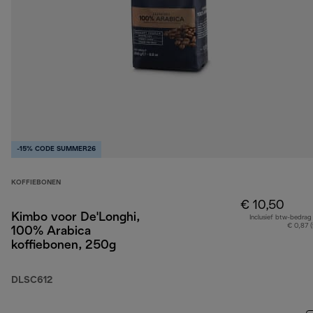
-15% CODE SUMMER26
KOFFIEBONEN
€ 10,50
Kimbo voor De'Longhi,
Inclusief btw-bedrag
€ 0,87 
100% Arabica
koffiebonen, 250g
DLSC612