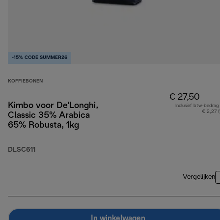
-15% CODE SUMMER26
KOFFIEBONEN
€ 27,50
Kimbo voor De'Longhi,
Inclusief btw-bedrag
€ 2,27 
Classic 35% Arabica
65% Robusta, 1kg
DLSC611
Vergelijken
In winkelwagen