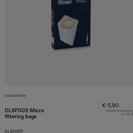
ACCESSORIES
€ 5,90
DLSF003 Micro
Inclusief btw-bedrag
€ 1,02 (
filtering bags
DLSF003