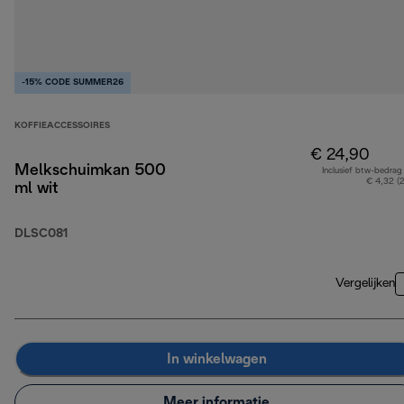
-15% CODE SUMMER26
KOFFIEACCESSOIRES
€ 24,90
Melkschuimkan 500
Inclusief btw-bedrag
€ 4,32 (
ml wit
DLSC081
Vergelijken
In winkelwagen
Meer informatie