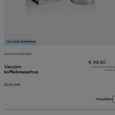
-15% CODE SUMMER26
KOFFIEACCESSOIRES
€ 49,90
Vacuüm
Inclusief btw-bedrag
€ 8,66 (
koffiebewaarbus
DLSC068
Vergelijken