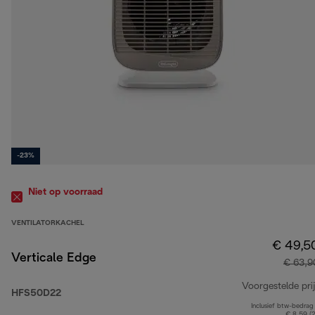
-23%
Niet op voorraad
VENTILATORKACHEL
€ 49,5
Verticale Edge
€ 63,9
Voorgestelde prij
HFS50D22
Inclusief btw-bedrag
€ 8,59 (