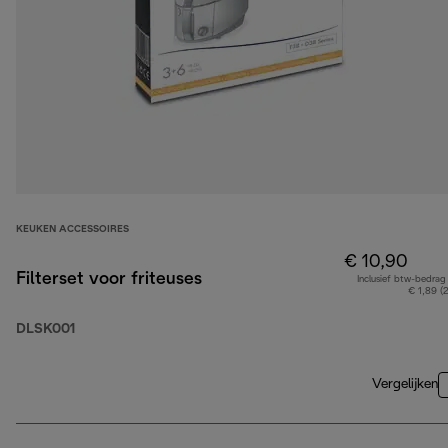
KEUKEN ACCESSOIRES
€ 10,90
Filterset voor friteuses
Inclusief btw-bedrag
€ 1,89 (
DLSK001
Vergelijken