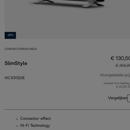
-21%
CONVECTORKACHELS
€ 130,5
SlimStyle
€ 164,9
Voorgestelde prij
HCX9120E
Inclusief btw-bedrag
€ 22,65 (
Vergelijken
Convector-effect
Hi-Fi Technology