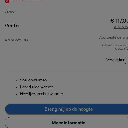
VENTO
€ 117,0
Vento
€ 149,9
Voorgestelde prij
V551225.BG
Inclusief btw-bedrag
€ 20,31 (
Vergelijken
Snel opwarmen
Langdurige warmte
Heerlijke, zachte warmte
Breng mij op de hoogte
Meer informatie