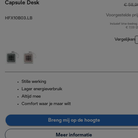
Capsule Desk
€ 58,9
Voorgestelde prij
HFX10B03.LB
Inclusief btw-bedrag
€ 7,03 (
Vergelijken
Stille werking
Lager energieverbruik
Altijd mee
Comfort waar je maar wilt
Breng mij op de hoogte
Meer informatie