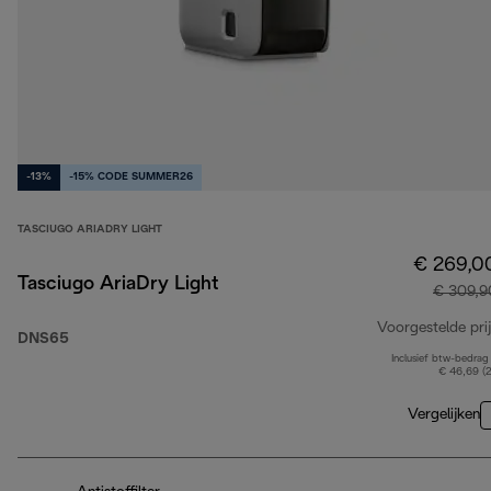
-13%
-15% CODE SUMMER26
TASCIUGO ARIADRY LIGHT
€ 269,0
Tasciugo AriaDry Light
€ 309,9
Voorgestelde prij
DNS65
Inclusief btw-bedrag
€ 46,69 (
Vergelijken