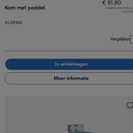
€ 51,90
Kom met peddel
Inclusief btw-bedrag
€ 9,01 (
DLSK100
Vergelijken
In winkelwagen
Meer informatie