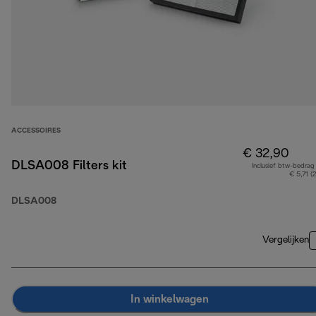
ACCESSOIRES
€ 32,90
DLSA008 Filters kit
Inclusief btw-bedrag
€ 5,71 (
DLSA008
Vergelijken
In winkelwagen