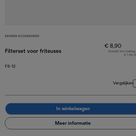
KEUKEN ACCESSOIRES
€ 8,90
Filterset voor friteuses
Inclusief btw-bedrag
€ 1,54 (
F8-12
Vergelijken
In winkelwagen
Meer informatie