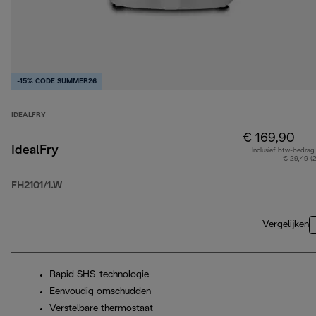
-15% CODE SUMMER26
IDEALFRY
€ 169,90
IdealFry
Inclusief btw-bedrag
€ 29,49 (
FH2101/1.W
Vergelijken
Rapid SHS-technologie
Eenvoudig omschudden
Verstelbare thermostaat