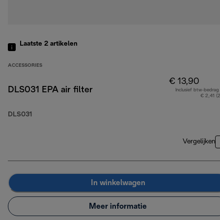
Laatste 2
artikelen
ACCESSORIES
€ 13,90
DLS031 EPA air filter
Inclusief btw-bedrag
€ 2,41 (
DLS031
Vergelijken
In winkelwagen
Meer informatie