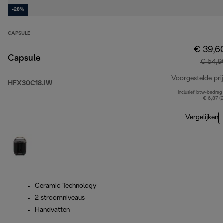
-28%
CAPSULE
€ 39,6
Capsule
€ 54,9
Voorgestelde prij
HFX30C18.IW
Inclusief btw-bedrag
€ 6,87 (
Vergelijken
Ceramic Technology
2 stroomniveaus
Handvatten