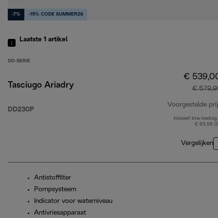
-7%
-15% CODE SUMMER26
Laatste 1
artikel
DD-SERIE
€ 539,0
Tasciugo Ariadry
€ 579,9
Voorgestelde prij
DD230P
Inclusief btw-bedrag
€ 93,55 (
Vergelijken
Antistoffilter
Pompsysteem
Indicator voor waterniveau
Antivriesapparaat