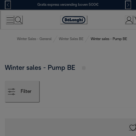
Skip
Gratis express verzending boven 500€
to
Content
Accessibility
Statement
Winter Sales - General
Winter Sales BE
Winter sales - Pump BE
Winter sales - Pump BE
Filter