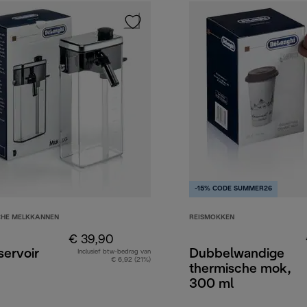
-15% CODE SUMMER26
CHE MELKKANNEN
REISMOKKEN
€ 39,90
servoir
Dubbelwandige
Inclusief btw-bedrag van
€ 6,92 (21%)
thermische mok,
300 ml
7,90