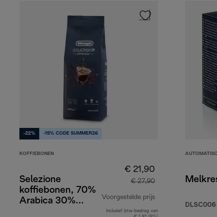
-22%
-15% CODE SUMMER26
KOFFIEBONEN
AUTOMATIS
€ 21,90
Selezione
Melkre
€ 27,90
koffiebonen, 70%
Voorgestelde prijs
Arabica 30%
DLSC006
Robusta, 1kg
Inclusief btw-bedrag van
originele prijs € 2
€ 1,81 (9%)