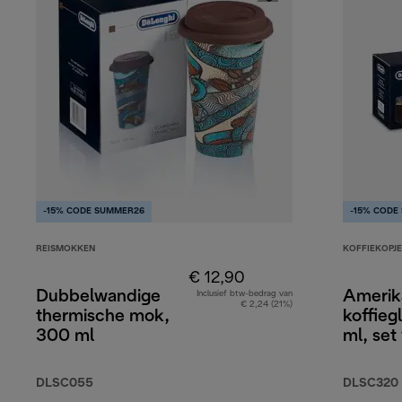
-15% CODE SUMMER26
-15% CODE
REISMOKKEN
KOFFIEKOPJE
€ 12,90
Dubbelwandige
Amerik
Inclusief btw-bedrag van
€ 2,24 (21%)
thermische mok,
koffieg
300 ml
ml, set
DLSC055
DLSC320