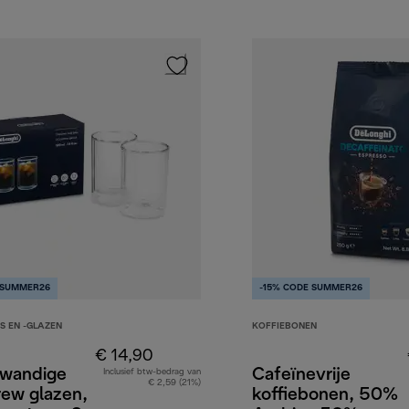
 SUMMER26
-15% CODE SUMMER26
S EN -GLAZEN
KOFFIEBONEN
€ 14,90
wandige
Cafeïnevrije
Inclusief btw-bedrag van
€ 2,59 (21%)
rew glazen,
koffiebonen, 50%