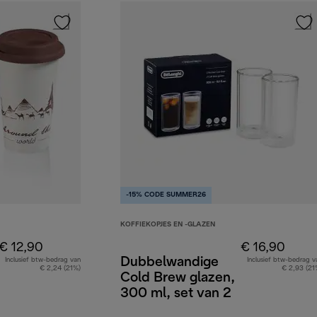
-15% CODE SUMMER26
KOFFIEKOPJES EN -GLAZEN
€ 12,90
€ 16,90
Dubbelwandige
Inclusief btw-bedrag van
Inclusief btw-bedrag v
€ 2,24 (21%)
€ 2,93 (21
Cold Brew glazen,
300 ml, set van 2