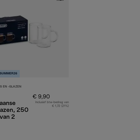
 SUMMER26
S EN -GLAZEN
€ 9,90
aanse
Inclusief btw-bedrag van
€ 1,72 (21%)
lazen, 250
 van 2