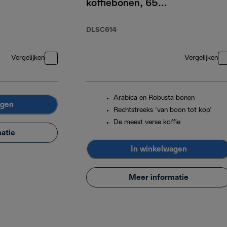
koffiebonen, 65%
Arabica 35%
Robusta, 250g
DLSC614
Vergelijken
Vergelijken
Arabica en Robusta bonen
agen
Rechtstreeks ‘van boon tot kop’
De meest verse koffie
atie
In winkelwagen
Meer informatie