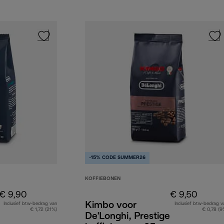
-15% CODE SUMMER26
KOFFIEBONEN
€ 9,90
€ 9,50
Kimbo voor
Inclusief btw-bedrag van
Inclusief btw-bedrag v
€ 1,72 (21%)
€ 0,78 (9
De'Longhi, Prestige