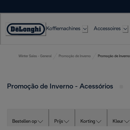
Skip
to
Content
Koffiemachines
Accessoires
Accessibility
Statement
Winter Sales - General
Promoção de Inverno
Promoção de Inverno 
Promoção de Inverno - Acessórios
Bestellen op
Prijs
Korting
Kleur