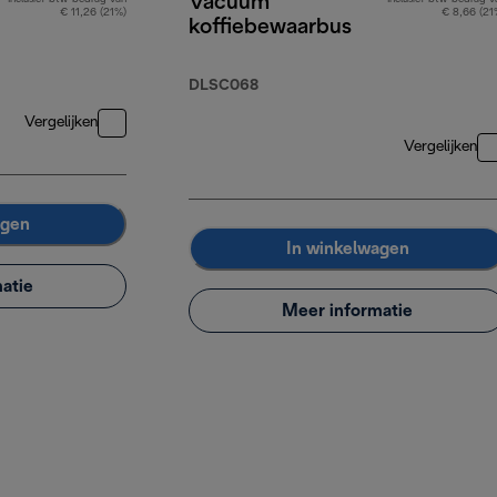
Vacuüm
€ 11,26 (21%)
€ 8,66 (21
koffiebewaarbus
DLSC068
Vergelijken
Vergelijken
agen
In winkelwagen
atie
Meer informatie