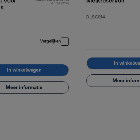
et voor
Melkreservoir
€ 1,89 (21%)
es
DLSC014
Vergelijken
In winkelw
In winkelwagen
Meer inform
Meer informatie