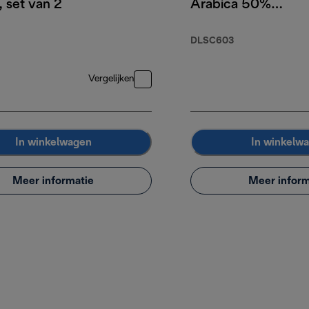
 set van 2
Arabica 50%
Robusta, 250g
DLSC603
Vergelijken
In winkelwagen
In winkelw
Meer informatie
Meer inform