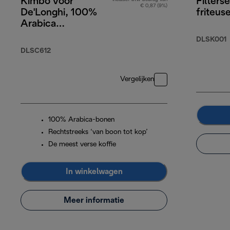
Kimbo voor
Filters
€ 0,87 (9%)
De'Longhi, 100%
friteus
Arabica
koffiebonen, 250g
DLSK001
DLSC612
Vergelijken
100% Arabica-bonen
Rechtstreeks ‘van boon tot kop’
De meest verse koffie
In winkelwagen
Meer informatie