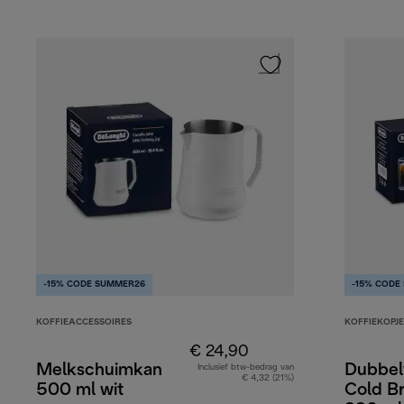
-15% CODE SUMMER26
-15% CODE
KOFFIEACCESSOIRES
KOFFIEKOPJE
€ 24,90
Melkschuimkan
Dubbel
Inclusief btw-bedrag van
€ 4,32 (21%)
500 ml wit
Cold B