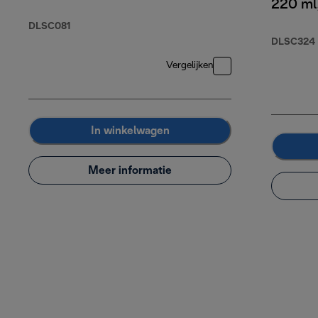
220 ml,
DLSC081
DLSC324
Vergelijken
In winkelwagen
Meer informatie