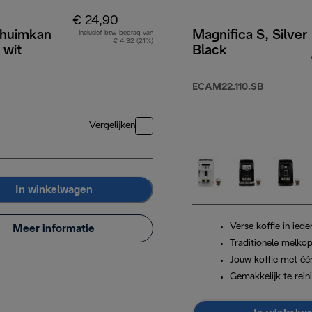
€ 24,90
huimkan
Magnifica S, Silver
Inclusief btw-bedrag van
€ 4,32 (21%)
 wit
Black
ECAM22.110.SB
Vergelijken
In winkelwagen
Verse koffie in iede
Meer informatie
Traditionele melko
Jouw koffie met éé
Gemakkelijk te rein