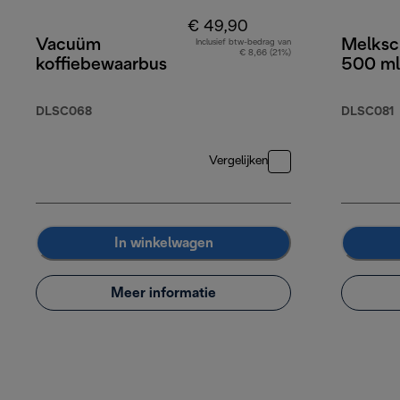
€ 49,90
Vacuüm
Melksc
Inclusief btw-bedrag van
€ 8,66 (21%)
koffiebewaarbus
500 ml
DLSC068
DLSC081
Vergelijken
In winkelwagen
Meer informatie