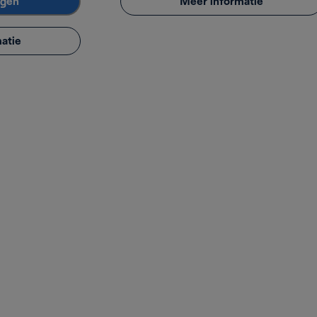
agen
Meer informatie
atie