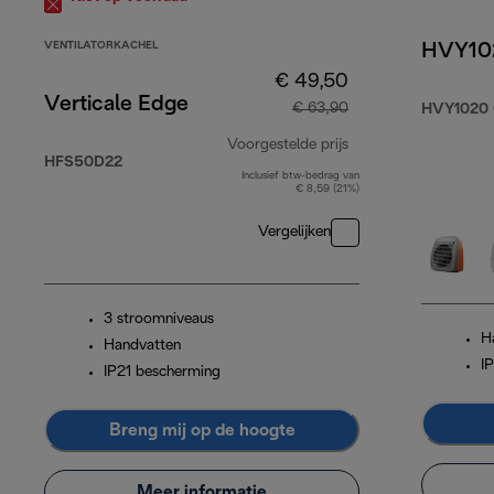
VENTILATORKACHEL
HVY10
€ 49,50
Verticale Edge
€ 63,90
HVY1020
Voorgestelde prijs
HFS50D22
Inclusief btw-bedrag van
originele prijs € 6
€ 8,59 (21%)
Vergelijken
3 stroomniveaus
H
Handvatten
I
IP21 bescherming
Breng mij op de hoogte
Meer informatie