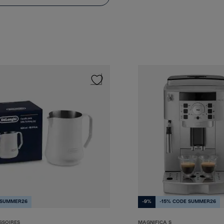
 SUMMER26
-9%
-15% CODE SUMMER26
SSOIRES
MAGNIFICA S