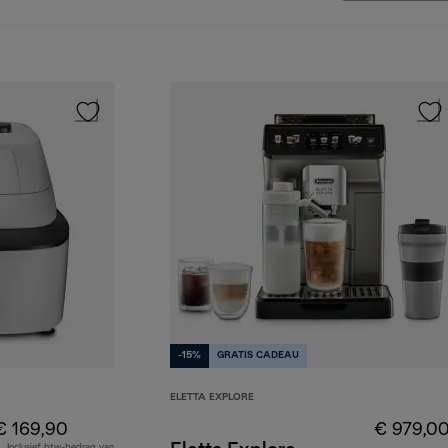
-15%
GRATIS CADEAU
ELETTA EXPLORE
€ 169,90
€ 979,0
Inclusief btw-bedrag van