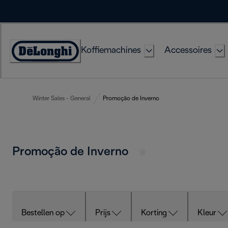
Skip
to
Content
Koffiemachines
Accessoires
Accessibility
Statement
Winter Sales - General
Promoção de Inverno
Promoção de Inverno
Bestellen op
Prijs
Korting
Kleur