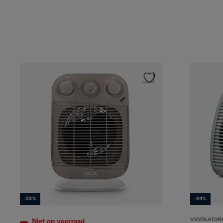
-23%
-24%
VENTILATOR
Niet op voorraad