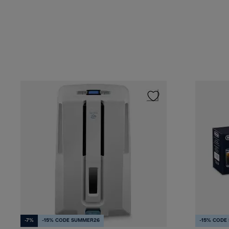
-7%
-15% CODE SUMMER26
-15% CODE