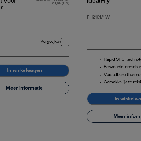
et voor
IdealFry
€ 1,89 (21%)
es
FH2101/1.W
Vergelijken
Rapid SHS-technol
Eenvoudig omschu
In winkelwagen
Verstelbare thermo
Gemakkelijk te rein
Meer informatie
In winkelw
Meer inform