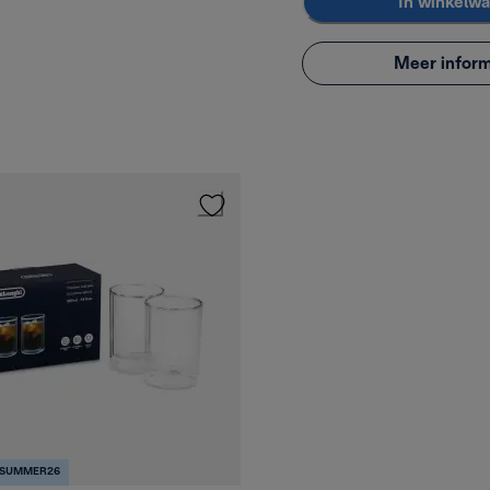
In winkelw
Meer inform
 SUMMER26