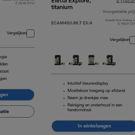
Eletta Explore,
€ 1.149,9
€ 29,49 (21%)
titanium
Voorgestelde prij
Inclusief btw-bedrag v
ECAM450.86.T EX:4
€ 169,91 (21
Vergelijken
Vergelijken
ogie
dden
staat
igen
Intuïtief kleurendisplay
Moeiteloze toegang op afstand
agen
Neem je drankjes mee
Reiniging en onderhoud in een
handomdraai
atie
In winkelwagen