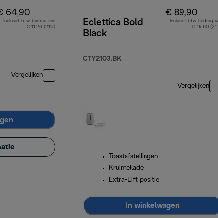
€ 64,90
€ 89,90
Eclettica Bold
Inclusief btw-bedrag van
Inclusief btw-bedrag v
€ 11,26 (21%)
€ 15,60 (21
Black
CTY2103.BK
Vergelijken
Vergelijken
agen
atie
Toastafstellingen
Kruimellade
Extra-Lift positie
In winkelwagen