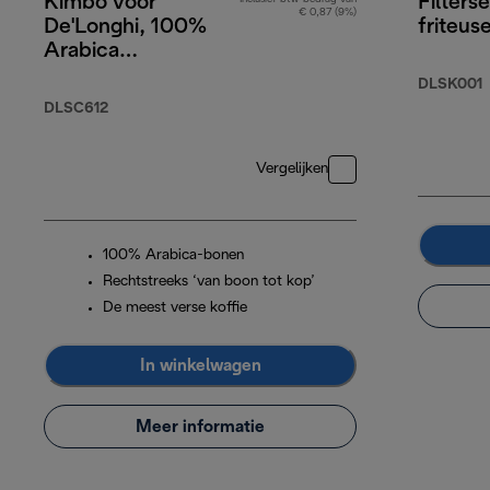
Kimbo voor
Filters
€ 0,87 (9%)
De'Longhi, 100%
friteus
Arabica
koffiebonen, 250g
DLSK001
DLSC612
Vergelijken
100% Arabica-bonen
Rechtstreeks ‘van boon tot kop’
De meest verse koffie
In winkelwagen
Meer informatie