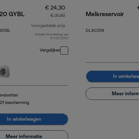
€ 24,30
20 GYBL
Melkreservoir
€ 31,90
Voorgestelde prijs
 GYBL
DLSC014
Inclusief btw-bedrag van
originele prijs € 31,90
€ 4,22 (21%)
Vergelijken
3,90
In winkelw
Meer inform
andvatten
P21 bescherming
In winkelwagen
Meer informatie