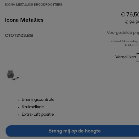
ICONA METALLICS BROODROOSTERS
€ 76,5
Icona Metallics
€ 94,9
Voorgestelde prij
CTOT2103.BG
Inclusief btw-bedrag
€ 13,28 (
Vergelijken
Bruiningscontrole
Kruimellade
Extra-Lift positie
Breng mij op de hoogte