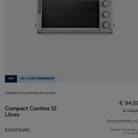
-14%
-15% CODE SUMMER26
COMPACTE ELEKTRISCHE OVENS
€ 94,5
Compact Cavities 12
€ 109,9
Litres
Voorgestelde prij
EO12512.WG
Inclusief btw-bedrag
€ 16,40 (