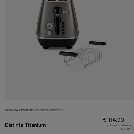
DISTINTA MOMENTS BROODROOSTERS
€ 114,90
Distinta Titanium
Inclusief btw-bedrag
€ 19,94 (