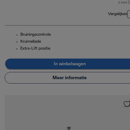
€ 9,84 (
Vergelijken
Bruiningscontrole
Kruimellade
Extra-Lift positie
In winkelwagen
Meer informatie