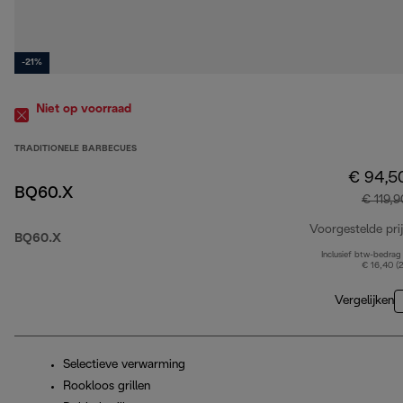
-21%
Niet op voorraad
TRADITIONELE BARBECUES
€ 94,5
BQ60.X
€ 119,9
Voorgestelde prij
BQ60.X
Inclusief btw-bedrag
€ 16,40 (
Vergelijken
Selectieve verwarming
Rookloos grillen