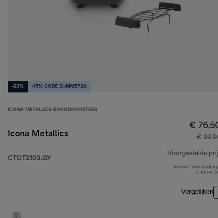
-23%
-15% CODE SUMMER26
ICONA METALLICS BROODROOSTERS
€ 76,5
Icona Metallics
€ 99,9
Voorgestelde prij
CTOT2103.GY
Inclusief btw-bedrag
€ 13,28 (
Vergelijken