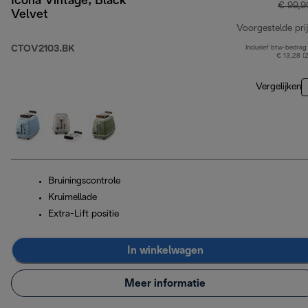
Icona Vintage, Black
€ 99,9
Velvet
Voorgestelde prij
CTOV2103.BK
Inclusief btw-bedrag
€ 13,28 (
Vergelijken
Bruiningscontrole
Kruimellade
Extra-Lift positie
In winkelwagen
Meer informatie