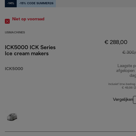
-14%
-15% CODE SUMMER26
Niet op voorraad
IJSMACHINES
€ 288,00
ICK5000 ICK Series
€ 300
Ice cream makers
Laagste pr
ICK5000
afgelopen
da
Inclusief btw-bedrag
€ 49,98 (
Vergelijken