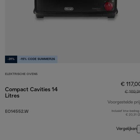
-31%
-15% CODE SUMMER26
ELEKTRISCHE OVENS
€ 117,0
Compact Cavities 14
€ 169,9
Litres
Voorgestelde prij
EO14552.W
Inclusief btw-bedrag
€ 20,31 (
Vergelijken