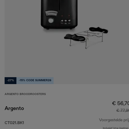
-27%
-15% CODE SUMMER26
ARGENTO BROODROOSTERS
€ 56,7
Argento
€ 77,9
Voorgestelde prij
CT021.BK1
Inclusief btw-bedrag