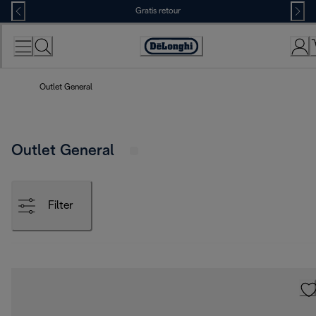
Skip
Gratis retour
to
Content
Accessibility
Statement
Outlet General
Outlet General
Filter