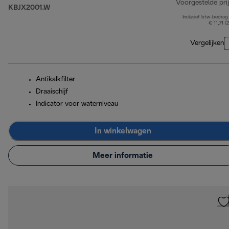
Voorgestelde prij
KBJX2001.W
Inclusief btw-bedrag
€ 11,71 (
Vergelijken
Antikalkfilter
Draaischijf
Indicator voor waterniveau
In winkelwagen
Meer informatie