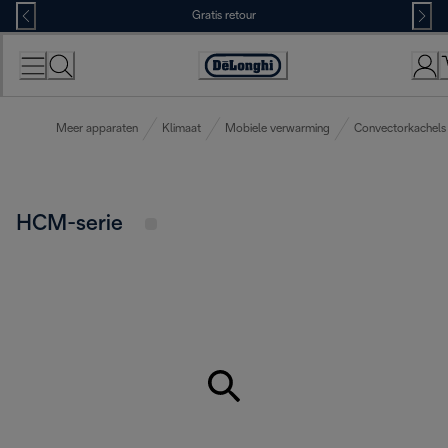
Skip
Gratis retour
to
Content
Accessibility
Statement
Meer apparaten
Klimaat
Mobiele verwarming
Convectorkachels
HCM-serie