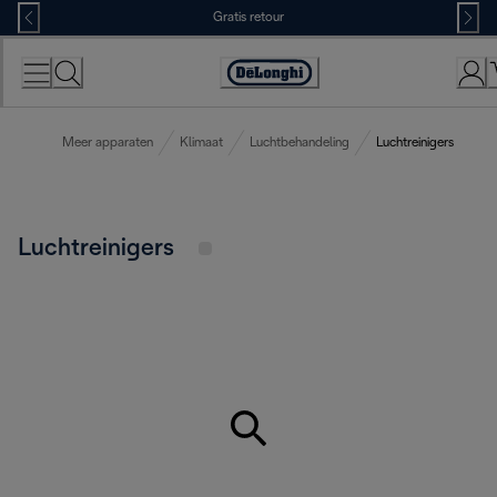
Skip
Gratis retour
to
Content
Accessibility
Statement
Meer apparaten
Klimaat
Luchtbehandeling
Luchtreinigers
Luchtreinigers