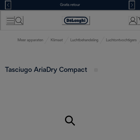
Skip
Gratis retour
to
Content
Accessibility
Statement
Meer apparaten
Klimaat
Luchtbehandeling
Luchtontvochtigers
Tasciugo AriaDry Compact