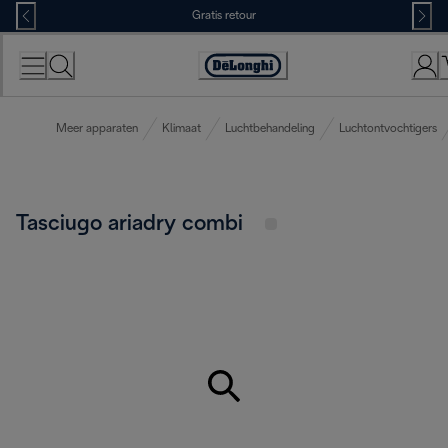
Skip
Gratis retour
to
Content
Accessibility
Statement
Meer apparaten
Klimaat
Luchtbehandeling
Luchtontvochtigers
Tasciugo ariadry combi