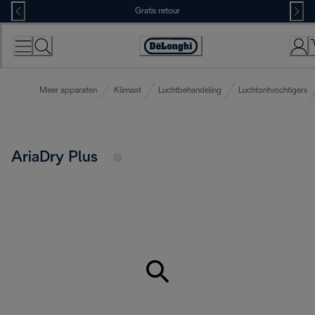
Skip
Gratis retour
to
Content
Accessibility
Statement
Meer apparaten
Klimaat
Luchtbehandeling
Luchtontvochtigers
AriaDry Plus