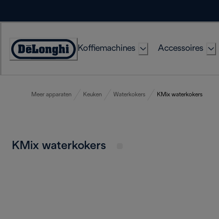
Skip
to
Content
Koffiemachines
Accessoires
Accessibility
Statement
Meer apparaten
Keuken
Waterkokers
KMix waterkokers
KMix waterkokers