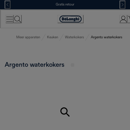
Skip
Gratis retour
to
Content
Accessibility
Statement
Meer apparaten
Keuken
Waterkokers
Argento waterkokers
Argento waterkokers