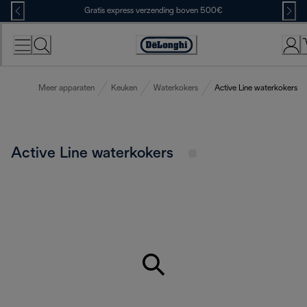
Skip
Gratis express verzending boven 500€
to
Content
Accessibility
Statement
Meer apparaten
Keuken
Waterkokers
Active Line waterkokers
Active Line waterkokers