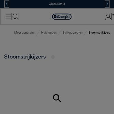
Skip
Gratis retour
to
Content
Accessibility
Statement
Meer apparaten
Huishouden
Strijkapparaten
Stoomstrijkijzers
Stoomstrijkijzers