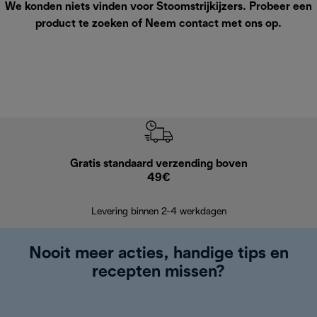
We konden niets vinden voor Stoomstrijkijzers. Probeer een
product te zoeken of
Neem contact met ons op
.
Gratis standaard verzending boven
Grat
49€
Retourzend
Levering binnen 2-4 werkdagen
Nooit meer acties, handige tips en
recepten missen?