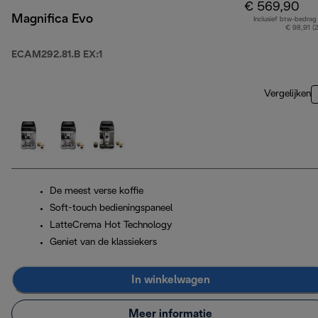
€ 569,90
Magnifica Evo
Inclusief btw-bedrag
€ 98,91 (
ECAM292.81.B EX:1
Vergelijken
De meest verse koffie
Soft-touch bedieningspaneel
LatteCrema Hot Technology
Geniet van de klassiekers
In winkelwagen
Meer informatie