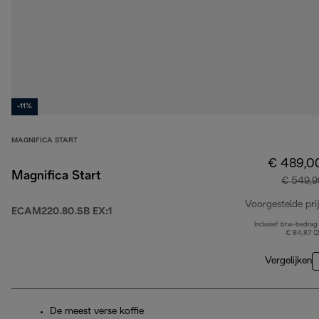
-11%
MAGNIFICA START
€ 489,0
Magnifica Start
€ 549,9
Voorgestelde prij
ECAM220.80.SB EX:1
Inclusief btw-bedrag
€ 84,87 (
Vergelijken
De meest verse koffie