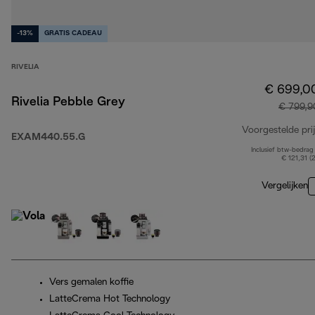
-13%
GRATIS CADEAU
RIVELIA
€ 699,0
Rivelia Pebble Grey
€ 799,9
Voorgestelde prij
EXAM440.55.G
Inclusief btw-bedrag
€ 121,31 (
Vergelijken
Vers gemalen koffie
LatteCrema Hot Technology