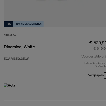
-18%
-15% CODE SUMMER26
DINAMICA
€ 529,9
Dinamica, White
€ 649,9
Voorgestelde prij
ECAM350.35.W
Inclusief btw-bedrag
€ 91,97 (
Vergelijken