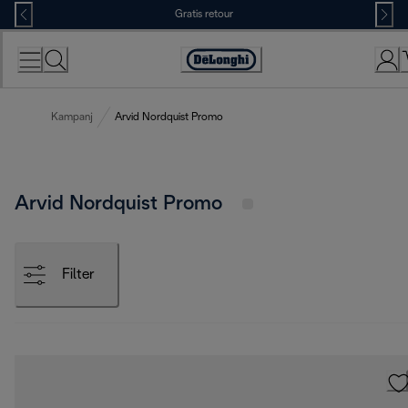
Skip
Gratis retour
to
Content
Accessibility
Statement
Kampanj
Arvid Nordquist Promo
Arvid Nordquist Promo
Filter