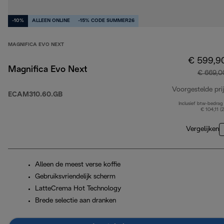
-10%
ALLEEN ONLINE
-15% CODE SUMMER26
MAGNIFICA EVO NEXT
€ 599,9
Magnifica Evo Next
€ 669,0
Voorgestelde prij
ECAM310.60.GB
Inclusief btw-bedrag
€ 104,11 (
Vergelijken
Alleen de meest verse koffie
Gebruiksvriendelijk scherm
LatteCrema Hot Technology
Brede selectie aan dranken