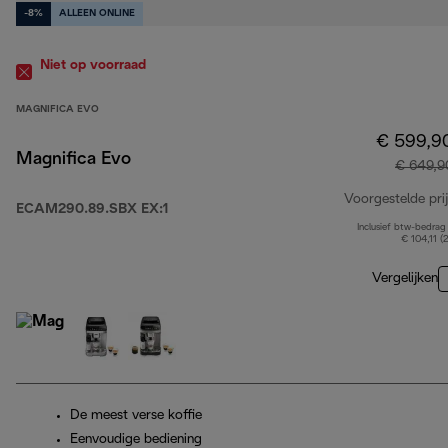
-8%
ALLEEN ONLINE
Niet op voorraad
MAGNIFICA EVO
€ 599,9
Magnifica Evo
€ 649,9
Voorgestelde prij
ECAM290.89.SBX EX:1
Inclusief btw-bedrag
€ 104,11 (
Vergelijken
De meest verse koffie
Eenvoudige bediening