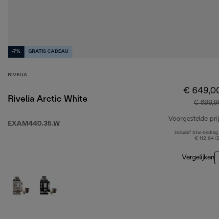
-7%
GRATIS CADEAU
RIVELIA
€ 649,0
Rivelia Arctic White
€ 699,9
Voorgestelde prij
EXAM440.35.W
Inclusief btw-bedrag
€ 112,64 (
Vergelijken