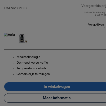
Voorgestelde prij
ECAM230.13.B
Inclusief btw-bedrag
€ 69,25 (
Vergelijken
Maaltechnologie
De meest verse koffie
Temperatuurcontrole
Gemakkelijk te reinigen
In winkelwagen
Meer informatie