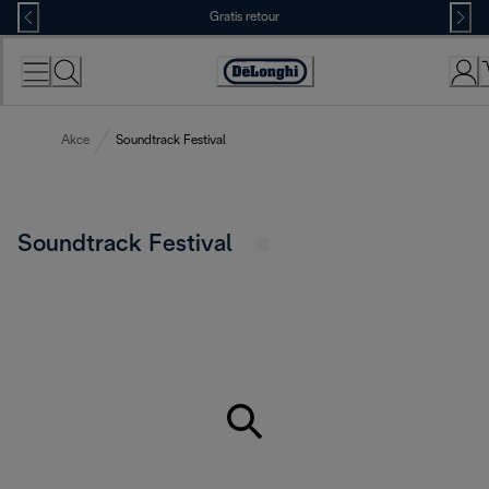
Skip
Gratis retour
to
Content
Accessibility
Statement
Akce
Soundtrack Festival
Soundtrack Festival