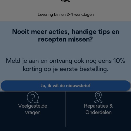
49€
Retourzend
Levering binnen 2-4 werkdagen
Nooit meer acties, handige tips en
recepten missen?
Meld je aan en ontvang ook nog eens 10%
korting op je eerste bestelling.
Ja, ik wil de nieuwsbrief
Veelgestelde
Reparaties &
vragen
Onderdelen