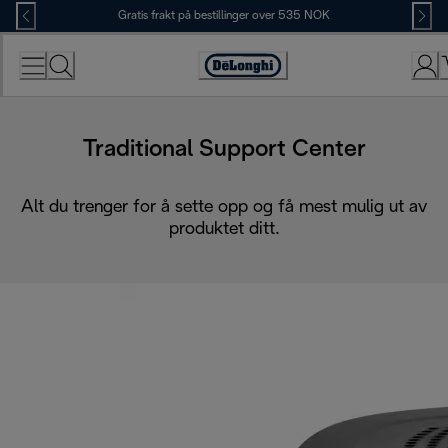
Skip
Gratis frakt på bestillinger over 535 NOK
to
Content
Accessibility
Statement
Traditional Support Center
Alt du trenger for å sette opp og få mest mulig ut av
produktet ditt.