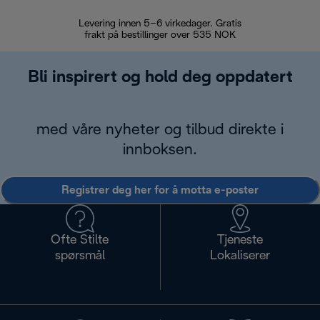
Levering innen 5–6 virkedager. Gratis
30 dagers 
frakt på bestillinger over 535 NOK
Bli inspirert og hold deg oppdatert
med våre nyheter og tilbud direkte i
innboksen.
Registrer deg her for å motta e-poster
Ofte Stilte
Tjeneste
spørsmål
Lokaliserer