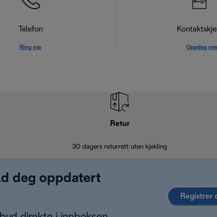
Telefon
Kontaktskj
Ring oss
Oppdag me
Retur
30 dagers returrett uten kjekling
old deg oppdatert
Registrer 