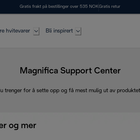
Gratis frakt på bestillinger over 535 NOK
Gratis retur
re hvitevarer
Bli inspirert
Magnifica Support Center
du trenger for å sette opp og få mest mulig ut av produktet 
r og mer