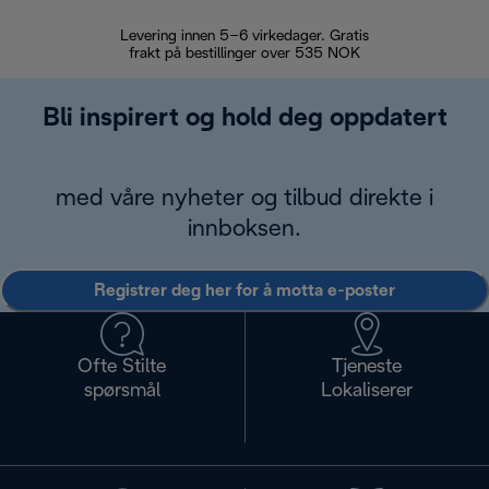
Levering innen 5–6 virkedager. Gratis
30 dagers 
frakt på bestillinger over 535 NOK
Bli inspirert og hold deg oppdatert
med våre nyheter og tilbud direkte i
innboksen.
Registrer deg her for å motta e-poster
Ofte Stilte
Tjeneste
spørsmål
Lokaliserer