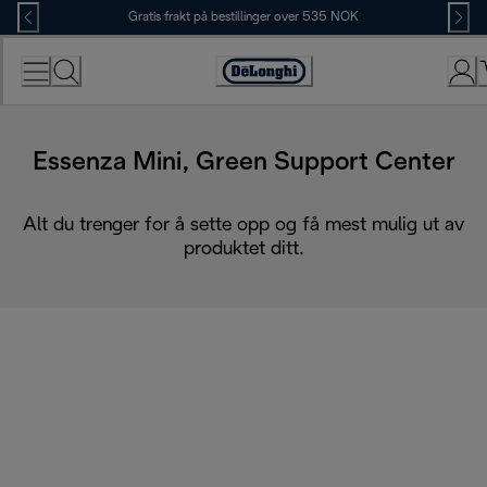
Skip
Gratis frakt på bestillinger over 535 NOK
to
Content
Accessibility
Statement
Essenza Mini, Green Support Center
Alt du trenger for å sette opp og få mest mulig ut av
produktet ditt.