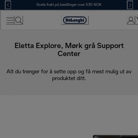
Skip
Gratis frakt på bestillinger over 535 NOK
to
Content
Accessibility
Statement
Eletta Explore, Mørk grå Support
Center
Alt du trenger for å sette opp og få mest mulig ut av
produktet ditt.