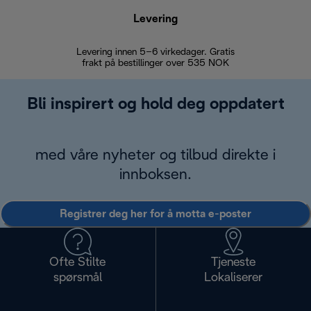
Levering
Levering innen 5–6 virkedager. Gratis
30 dagers 
frakt på bestillinger over 535 NOK
Bli inspirert og hold deg oppdatert
med våre nyheter og tilbud direkte i
innboksen.
Registrer deg her for å motta e-poster
Ofte Stilte
Tjeneste
spørsmål
Lokaliserer