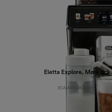
Eletta Explore, Mørk grå
ECAM450.65.G EX:4