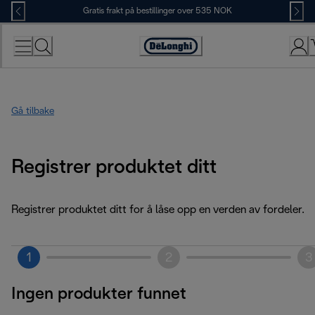
Skip
Gratis frakt på bestillinger over 535 NOK
to
Content
Accessibility
Statement
Gå tilbake
Registrer produktet ditt
Registrer produktet ditt for å låse opp en verden av fordeler.
1
2
3
Ingen produkter funnet