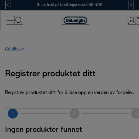
Skip
Gratis frakt på bestillinger over 535 NOK
to
Content
Accessibility
Statement
Gå tilbake
Registrer produktet ditt
Registrer produktet ditt for å låse opp en verden av fordeler.
1
2
3
Ingen produkter funnet