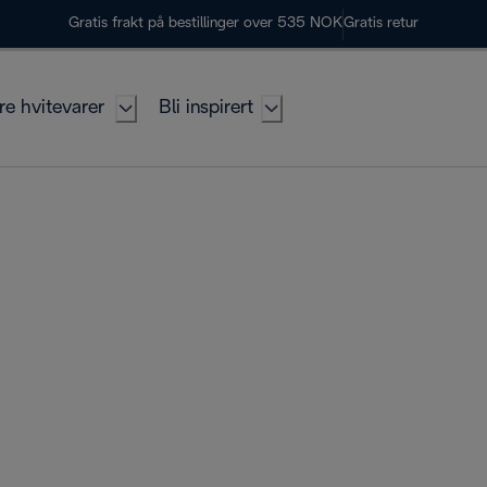
Gratis frakt på bestillinger over 535 NOK
Gratis retur
re hvitevarer
Bli inspirert