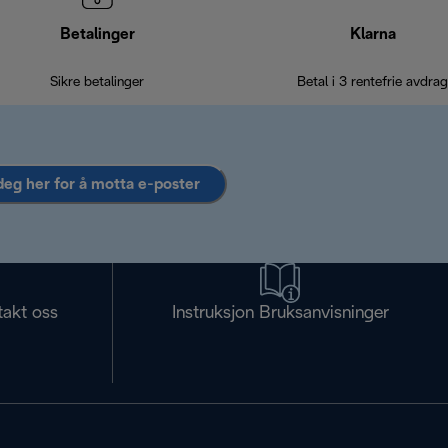
Betalinger
Klarna
Sikre betalinger
Betal i 3 rentefrie avdrag
deg her for å motta e-poster
takt oss
Instruksjon Bruksanvisninger