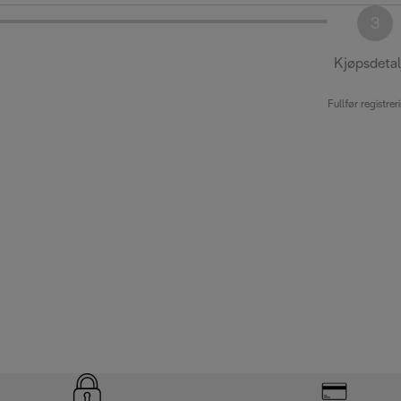
3
Kjøpsdetal
Fullfør registrer