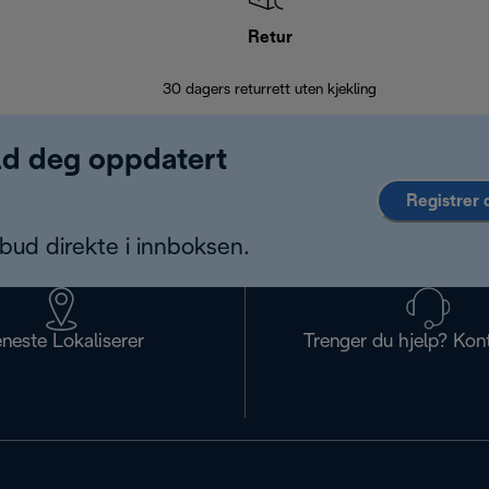
Retur
30 dagers returrett uten kjekling
old deg oppdatert
Registrer 
bud direkte i innboksen.
eneste Lokaliserer
Trenger du hjelp? Kon