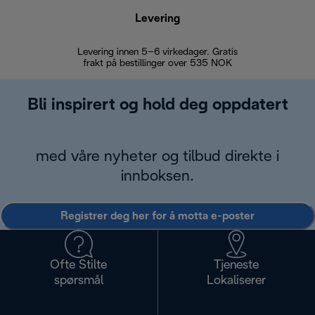
Levering
Levering innen 5–6 virkedager. Gratis
30 dagers 
frakt på bestillinger over 535 NOK
Bli inspirert og hold deg oppdatert
med våre nyheter og tilbud direkte i
innboksen.
Registrer deg her for å motta e-poster
Ofte Stilte
Tjeneste
spørsmål
Lokaliserer