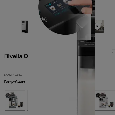
Rivelia Onyx Black
EXAM440.55.B
Farge
:
Svart