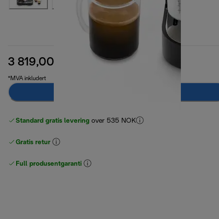
3 819,00 kr
opprinnelig pris 6 699,00 kr
6 699,00 kr
(-43 %)
*MVA inkludert
Varsle meg
Standard gratis levering
over 535 NOK
Gratis retur
Full produsentgaranti