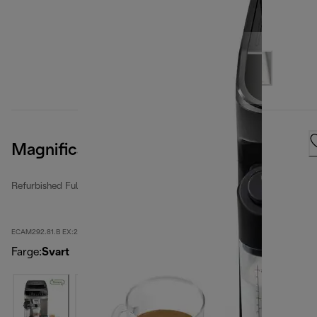
Magnifica Evo
Refurbished Fully Automatic Coffee Makers
ECAM292.81.B EX:2-second
Farge
:
Svart