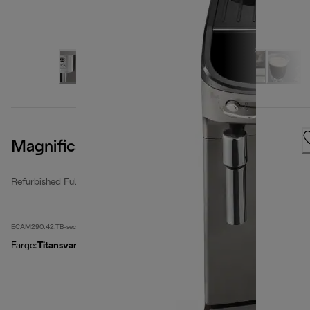
Magnifica Evo
Refurbished Fully Automatic Coffee Makers
ECAM290.42.TB-second
Farge
:
Titansvart