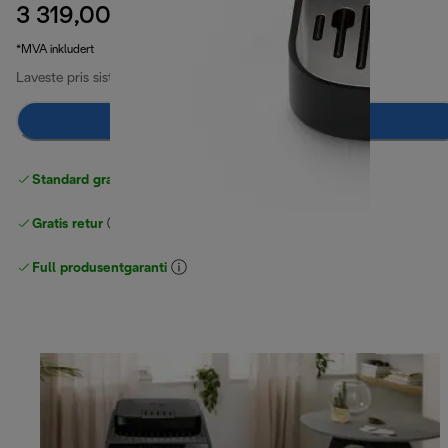
3 319,00 kr
opprinnelig pris 5 499,00 kr
5 499,00 kr
(-40 %)
*MVA inkludert
Laveste pris siste 30 dager
3 319,00 kr
Varsle meg
Standard gratis levering
over 535 NOK
Gratis retur
Full produsentgaranti