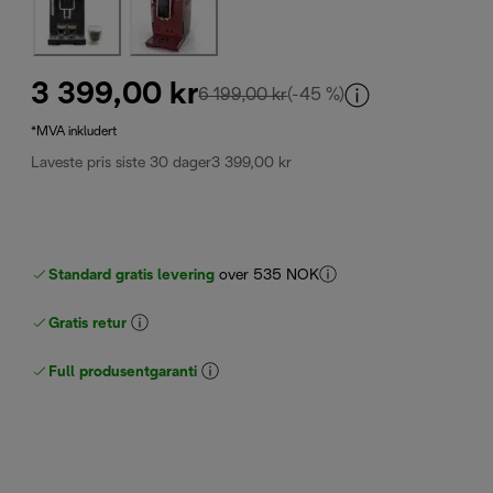
3 399,00 kr
opprinnelig pris 6 199,00 k
6 199,00 kr
(-45 %)
*MVA inkludert
Laveste pris siste 30 dager
3 399,00 kr
Standard gratis levering
over 535 NOK
Gratis retur
Full produsentgaranti