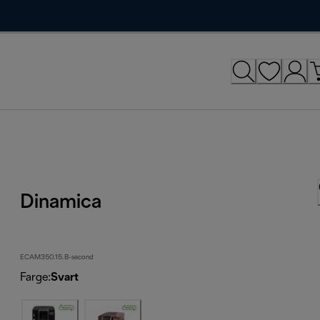
Dinamica
ECAM350.15.B-second
Farge
:
Svart