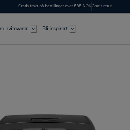
Gratis frakt på bestillinger over 535 NOK
Gratis retur
re hvitevarer
Bli inspirert