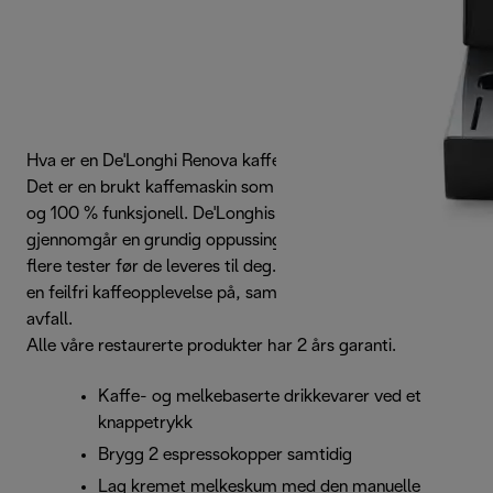
Hva er en De'Longhi Renova kaffemaskin?
Det er en brukt kaffemaskin som er restaurert til ny stand
og 100 % funksjonell. De'Longhis fornyede produkter
gjennomgår en grundig oppussingsprosess som inkluderer
flere tester før de leveres til deg. Den ideelle måten å nyte
en feilfri kaffeopplevelse på, samtidig som du reduserer
avfall.
Alle våre restaurerte produkter har 2 års garanti.
Kaffe- og melkebaserte drikkevarer ved et
knappetrykk
Brygg 2 espressokopper samtidig
Lag kremet melkeskum med den manuelle