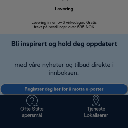
Levering
Levering innen 5–6 virkedager. Gratis
30 dagers 
frakt på bestillinger over 535 NOK
Bli inspirert og hold deg oppdatert
med våre nyheter og tilbud direkte i
innboksen.
Registrer deg her for å motta e-poster
Ofte Stilte
Tjeneste
spørsmål
Lokaliserer