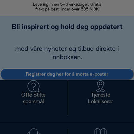
Levering innen 5–6 virkedager. Gratis
30 dagers 
frakt på bestillinger over 535 NOK
Bli inspirert og hold deg oppdatert
med våre nyheter og tilbud direkte i
innboksen.
Registrer deg her for å motta e-poster
Ofte Stilte
Tjeneste
spørsmål
Lokaliserer