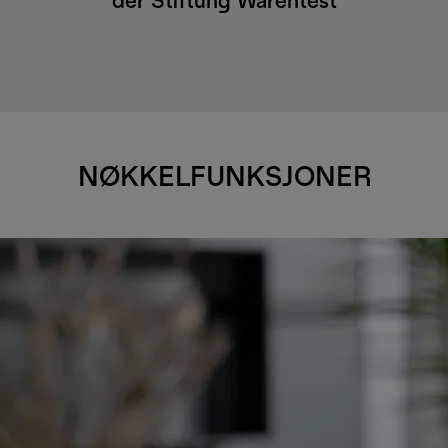
der Stiftung Warentest
NØKKELFUNKSJONER