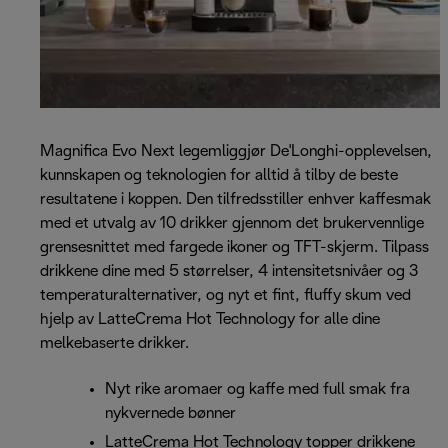
Magnifica Evo Next legemliggjør De'Longhi-opplevelsen,
kunnskapen og teknologien for alltid å tilby de beste
resultatene i koppen. Den tilfredsstiller enhver kaffesmak
med et utvalg av 10 drikker gjennom det brukervennlige
grensesnittet med fargede ikoner og TFT-skjerm. Tilpass
drikkene dine med 5 størrelser, 4 intensitetsnivåer og 3
temperaturalternativer, og nyt et fint, fluffy skum ved
hjelp av LatteCrema Hot Technology for alle dine
melkebaserte drikker.
Nyt rike aromaer og kaffe med full smak fra
nykvernede bønner
LatteCrema Hot Technology topper drikkene