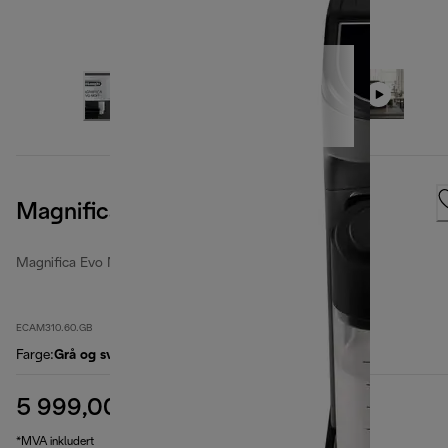
Magnifica Evo Next
Magnifica Evo Next
ECAM310.60.GB
Farge
:
Grå og svart
5 999,00 kr
opprinnelig pris 7 499,00 kr
7 499,00 kr
(-20 %)
*MVA inkludert