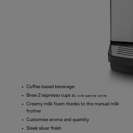
Coffee based beverages at the touch of a button
Brew 2 espresso cups at the same time
Creamy milk foam thanks to the manual milk
frother
Customise aroma and quantity
Sleek silver finish