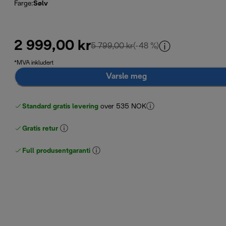
Farge
:
Sølv
2 999,00 kr
opprinnelig pris 5 799,00 
5 799,00 kr
(-48 %)
*MVA inkludert
Varsle meg
Standard gratis levering
over 535 NOK
Gratis retur
Full produsentgaranti