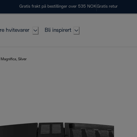
Gratis frakt på bestillinger over 535 NOK
Gratis retur
re hvitevarer
Bli inspirert
Magnifica, Silver