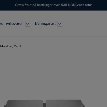
Gratis frakt på bestillinger over 535 NOK
Gratis retur
re hvitevarer
Bli inspirert
Maestosa, Metal