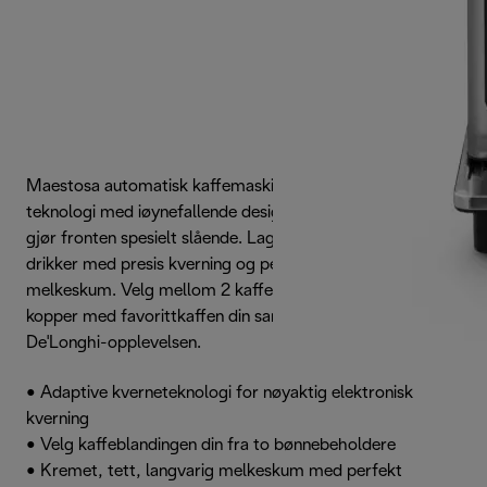
Maestosa automatisk kaffemaskin balanserer avansert
teknologi med iøynefallende design. Speilende svart glass
gjør fronten spesielt slående. Lag en rekke personlige
drikker med presis kverning og perfekt kremet
melkeskum. Velg mellom 2 kaffeblandinger og server 2
kopper med favorittkaffen din samtidig for å dele
De'Longhi-opplevelsen.
• Adaptive kverneteknologi for nøyaktig elektronisk
kverning
• Velg kaffeblandingen din fra to bønnebeholdere
• Kremet, tett, langvarig melkeskum med perfekt