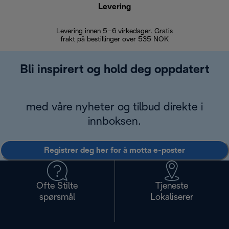
Levering
Levering innen 5–6 virkedager. Gratis
30 dagers 
frakt på bestillinger over 535 NOK
Bli inspirert og hold deg oppdatert
med våre nyheter og tilbud direkte i
innboksen.
Registrer deg her for å motta e-poster
Ofte Stilte
Tjeneste
spørsmål
Lokaliserer