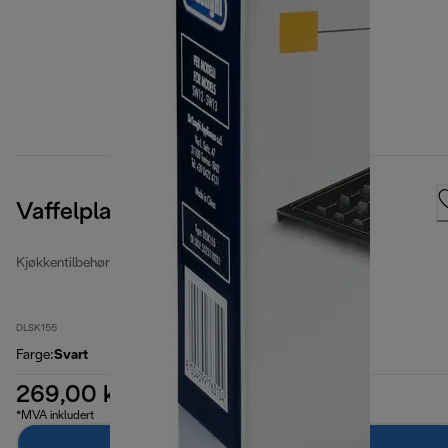
Vaffelplater
Kjøkkentilbehør
DLSK155
Farge
:
Svart
269,00 kr
*MVA inkludert
Legg til i handlekurven