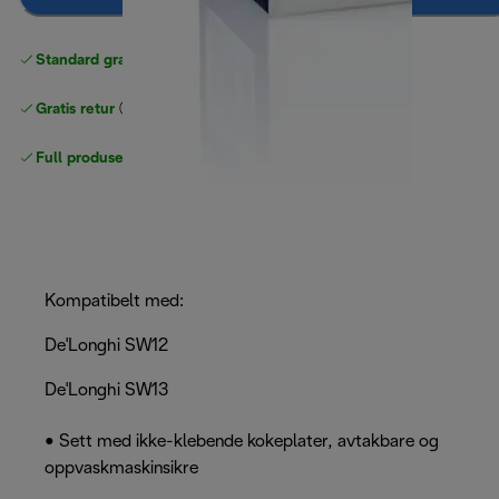
Standard gratis levering
over 535 NOK
Gratis retur
Full produsentgaranti
Kompatibelt med:
De'Longhi SW12
De'Longhi SW13
• Sett med ikke-klebende kokeplater, avtakbare og
oppvaskmaskinsikre