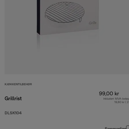
KJØKKENTILBEHØR
99,00 kr
Grillrist
Inkludert MVA-belø
19,80 kr ( 
DLSK104