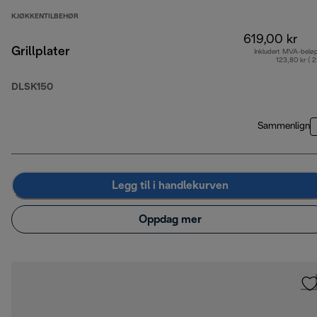
KJØKKENTILBEHØR
619,00 kr
Grillplater
Inkludert MVA-belø
123,80 kr ( 
DLSK150
Sammenlign
Legg til i handlekurven
Oppdag mer