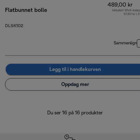
489,00 kr
Flatbunnet bolle
Inkludert MVA-belø
97,80 kr ( 
DLSK102
Sammenlign
Legg til i handlekurven
Oppdag mer
Du ser 16 på 16 produkter