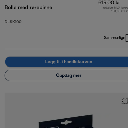
619,00 kr
Bolle med rørepinne
Inkludert MVA-belø
123,80 kr ( 
DLSK100
Sammenlign
Legg til i handlekurven
Oppdag mer