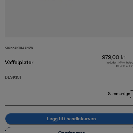
KJØKKENTILBEHØR
979,00 kr
Vaffelplater
Inkludert MVA-belø
195,80 kr ( 
DLSK151
Sammenlign
Legg til i handlekurven