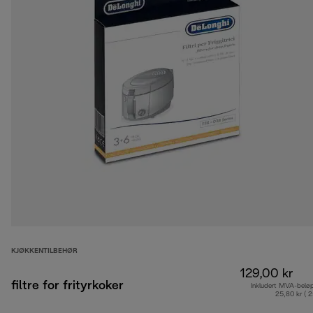
KJØKKENTILBEHØR
129,00 kr
filtre for frityrkoker
Inkludert MVA-belø
25,80 kr ( 