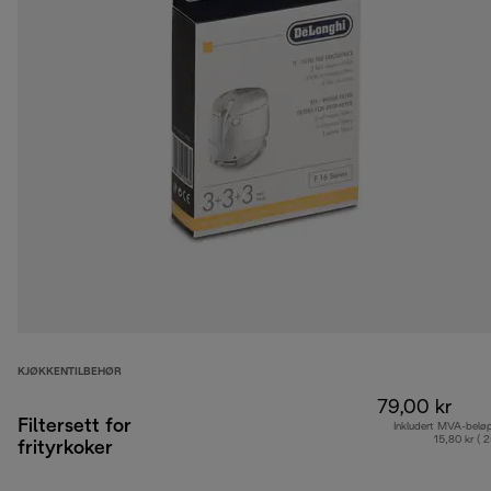
KJØKKENTILBEHØR
79,00 kr
Filtersett for
Inkludert MVA-belø
15,80 kr ( 
frityrkoker