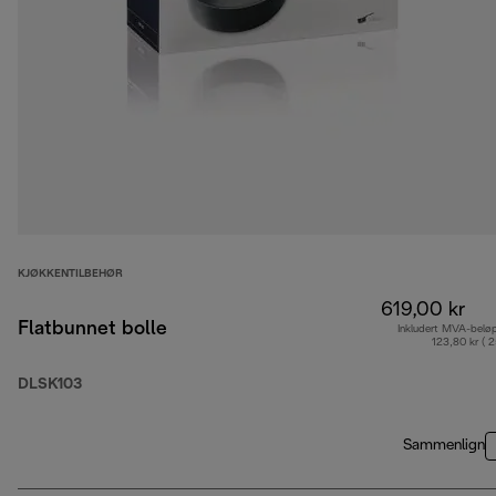
KJØKKENTILBEHØR
619,00 kr
Flatbunnet bolle
Inkludert MVA-belø
123,80 kr ( 
DLSK103
Sammenlign