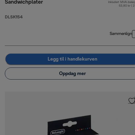
Sandwichplater
Inkludert MVA-belø
53,80 kr ( 
DLSK154
Sammenlign
Legg til i handlekurven
Oppdag mer