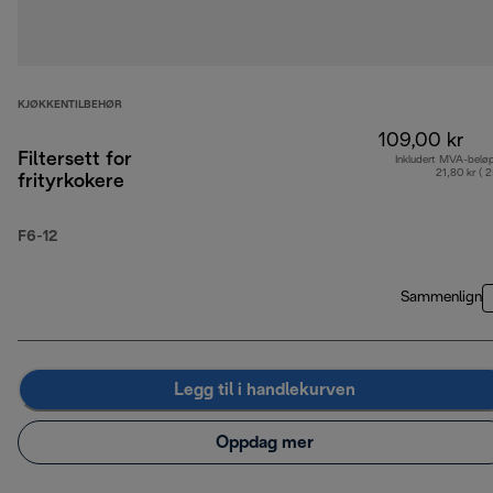
KJØKKENTILBEHØR
109,00 kr
Filtersett for
Inkludert MVA-belø
21,80 kr ( 
frityrkokere
F6-12
Sammenlign
Legg til i handlekurven
Oppdag mer