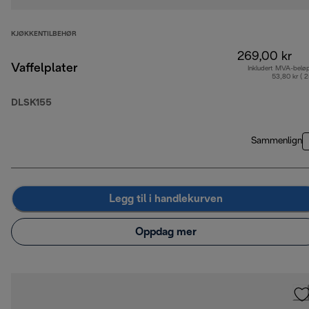
KJØKKENTILBEHØR
269,00 kr
Vaffelplater
Inkludert MVA-belø
53,80 kr ( 
DLSK155
Sammenlign
Legg til i handlekurven
Oppdag mer