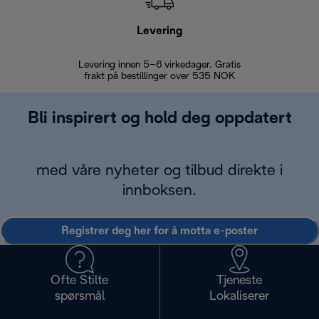
Levering
Levering innen 5–6 virkedager. Gratis
30 dagers 
frakt på bestillinger over 535 NOK
Bli inspirert og hold deg oppdatert
med våre nyheter og tilbud direkte i
innboksen.
Registrer deg her for å motta e-poster
Ofte Stilte
Tjeneste
spørsmål
Lokaliserer