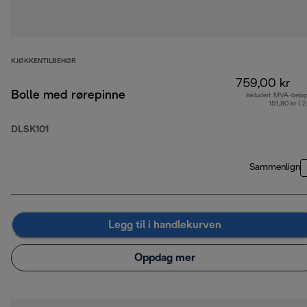
KJØKKENTILBEHØR
759,00 kr
Bolle med rørepinne
Inkludert MVA-belø
151,80 kr ( 
DLSK101
Sammenlign
Legg til i handlekurven
Oppdag mer