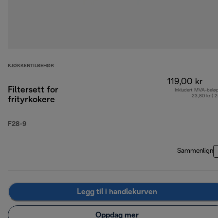
KJØKKENTILBEHØR
119,00 kr
Filtersett for
Inkludert MVA-belø
23,80 kr ( 
frityrkokere
F28-9
Sammenlign
Legg til i handlekurven
Oppdag mer