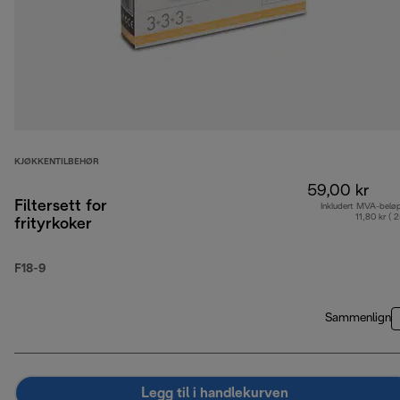
KJØKKENTILBEHØR
59,00 kr
Filtersett for
Inkludert MVA-belø
11,80 kr ( 
frityrkoker
F18-9
Sammenlign
Legg til i handlekurven