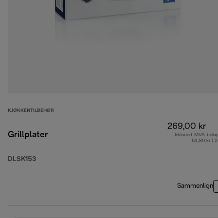
KJØKKENTILBEHØR
269,00 kr
Grillplater
Inkludert MVA-belø
53,80 kr ( 
DLSK153
Sammenlign