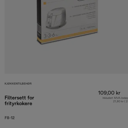
KJØKKENTILBEHØR
109,00 kr
Filtersett for
Inkludert MVA-belø
21,80 kr ( 
frityrkokere
F8-12