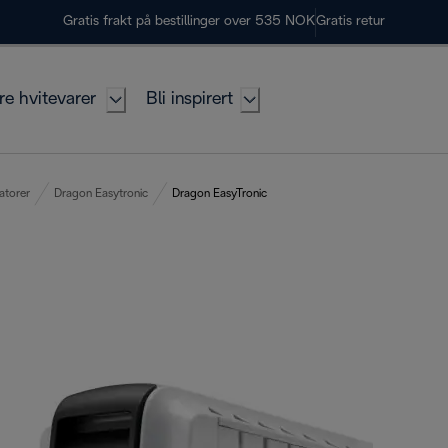
Gratis frakt på bestillinger over 535 NOK
Gratis retur
re hvitevarer
Bli inspirert
iatorer
Dragon Easytronic
Dragon EasyTronic