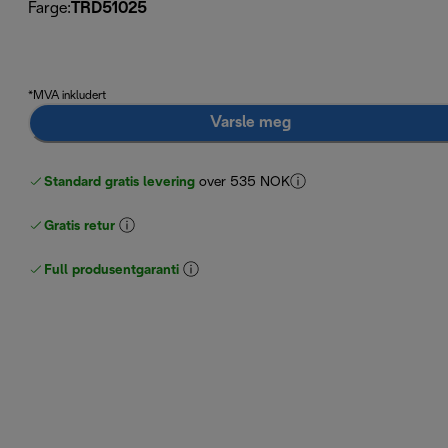
Farge
:
TRD51025
*MVA inkludert
Varsle meg
Standard gratis levering
over 535 NOK
Gratis retur
Full produsentgaranti