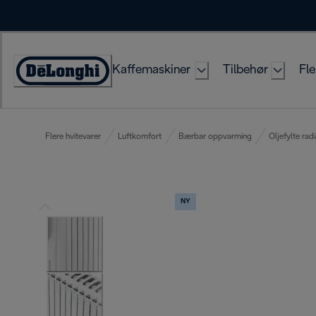
Skip
to
Content
Kaffemaskiner
Tilbehør
Fle
Accessibility
Statement
Flere hvitevarer
Luftkomfort
Bærbar oppvarming
Oljefylte rad
NY