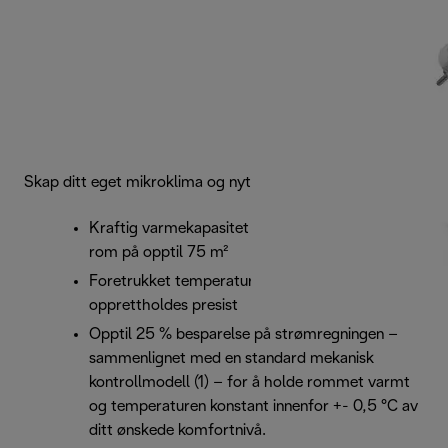
Skap ditt eget mikroklima og nyt forskjellen
Kraftig varmekapasitet på opptil 2500 W for
rom på opptil 75 m²
Foretrukket temperatur leveres og
opprettholdes presist
Opptil 25 % besparelse på strømregningen –
sammenlignet med en standard mekanisk
kontrollmodell (1) – for å holde rommet varmt
og temperaturen konstant innenfor +- 0,5 °C av
ditt ønskede komfortnivå.