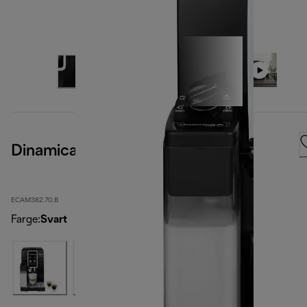
Dinamica Plus, Black
ECAM382.70.B
Farge
:
Svart