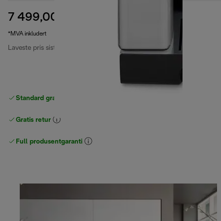
7 499,00 kr
opprinnelig pris 11 199,00 kr
11 199,00 kr
(-33 %)
*MVA inkludert
Laveste pris siste 30 dager
7 999,00 kr
(-6 %)
Standard gratis levering
over 535 NOK
Gratis retur
Full produsentgaranti