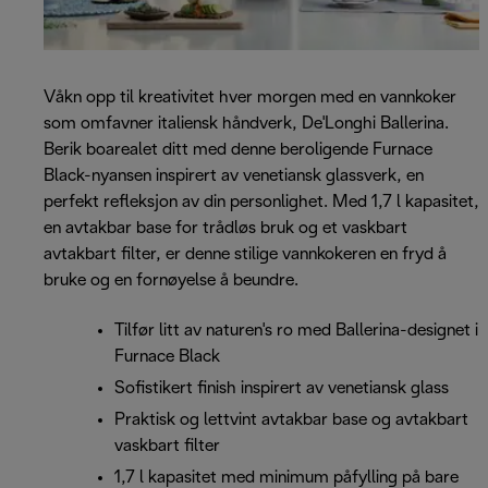
Våkn opp til kreativitet hver morgen med en vannkoker
som omfavner italiensk håndverk, De'Longhi Ballerina.
Berik boarealet ditt med denne beroligende Furnace
Black-nyansen inspirert av venetiansk glassverk, en
perfekt refleksjon av din personlighet. Med 1,7 l kapasitet,
en avtakbar base for trådløs bruk og et vaskbart
avtakbart filter, er denne stilige vannkokeren en fryd å
bruke og en fornøyelse å beundre.
Tilfør litt av naturen's ro med Ballerina-designet i
Furnace Black
Sofistikert finish inspirert av venetiansk glass
Praktisk og lettvint avtakbar base og avtakbart
vaskbart filter
1,7 l kapasitet med minimum påfylling på bare