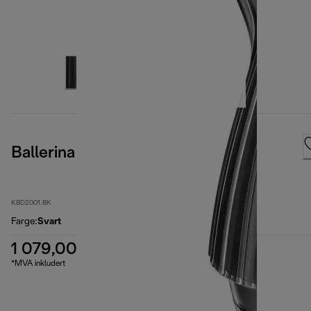
Ballerina Furnace Black
KBD2001.BK
Farge
:
Svart
1 079,00 kr
*MVA inkludert