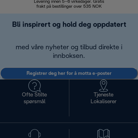
Levering innen 5–6 virkedager. Gratis
30 dagers 
frakt på bestillinger over 535 NOK
Bli inspirert og hold deg oppdatert
med våre nyheter og tilbud direkte i
innboksen.
Registrer deg her for å motta e-poster
Ofte Stilte
Tjeneste
spørsmål
Lokaliserer